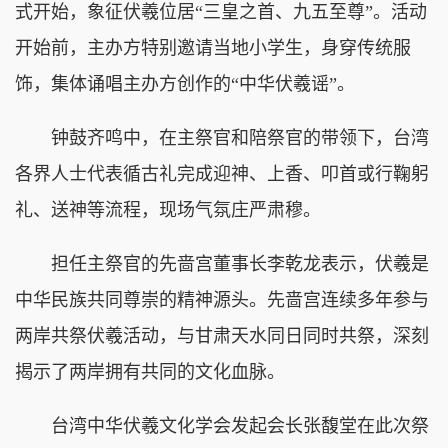
式开始，象征伏羲位居“三皇之首、九五至尊”。活动
开始前，主办方特别邀请当地小学生，身穿传统服
饰，集体诵唱主办方创作的“中华伏羲谣”。
钟鼓齐鸣中，在主祭官和陪祭官的带领下，台湾
各界人士代表循古礼完成迎神、上香、叩首或行鞠躬
礼、送神等流程，现场气氛庄严肃穆。
担任主祭官的先啬宫董事长李乾龙表示，伏羲是
中华民族共同尊崇的精神源头。先啬宫连续多年参与
两岸共祭伏羲活动，与甘肃天水同日同时共祭，深刻
揭示了两岸拥有共同的文化血脉。
台湾中华伏羲文化学会发起会长张馥堂在此次祭