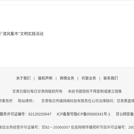
“清风集市”文明实践活动
关于我们
|
版权声明
|
舆情业务
|
托管业务
|
联系我们
甘肃日报社每日甘肃网版权所有
未经书面授权不得复制或建立镜像
事务所 陈灿律师； 甘肃每日传媒网络科技有限责任公司法律顾问：甘肃勇盛律师事
务许可证编号：62120220047
ICP备案号陇ICP备05000341号-1
甘公网安备62
电信业务经营许可证编号：甘B2－20060007
信息网络传播视听节目许可证编号：2806