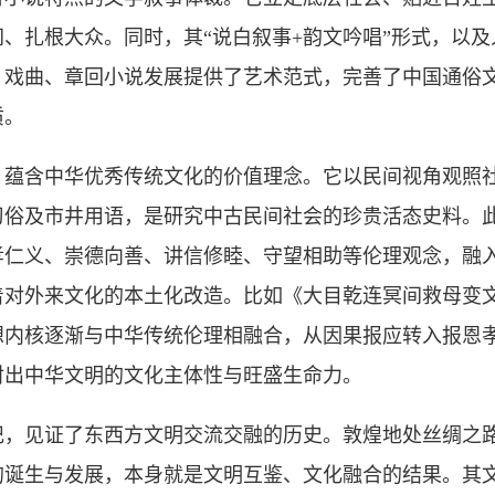
、扎根大众。同时，其“说白叙事+韵文吟唱”形式，以
、戏曲、章回小说发展提供了艺术范式，完善了中国通俗
质。
含中华优秀传统文化的价值理念。它以民间视角观照社
习俗及市井用语，是研究中古民间社会的珍贵活态史料。
孝仁义、崇德向善、讲信修睦、守望相助等伦理观念，融
着对外来文化的本土化改造。比如《大目乾连冥间救母变
想内核逐渐与中华传统伦理相融合，从因果报应转入报恩
射出中华文明的文化主体性与旺盛生命力。
见证了东西方文明交流交融的历史。敦煌地处丝绸之路
的诞生与发展，本身就是文明互鉴、文化融合的结果。其