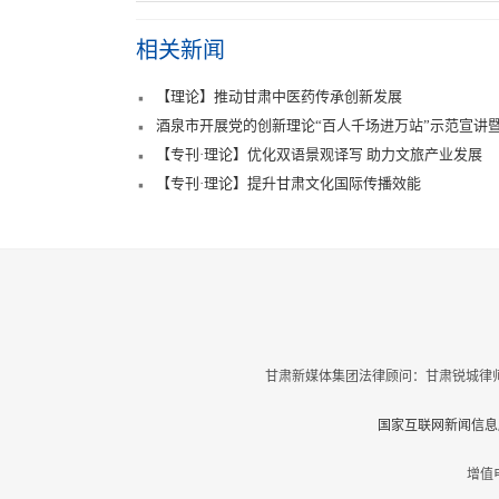
相关新闻
【理论】推动甘肃中医药传承创新发展
酒泉市开展党的创新理论“百人千场进万站”示范宣讲暨
【专刊·理论】优化双语景观译写 助力文旅产业发展
【专刊·理论】提升甘肃文化国际传播效能
甘肃新媒体集团法律顾问：甘肃锐城律师
国家互联网新闻信息服
增值