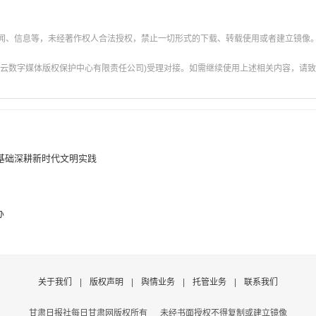
新闻、信息等，未经著作权人合法授权，禁止一切形式的下载、转载使用或者建立镜像
云数字媒体版权保护中心有限责任公司)受理对接。如需继续使用上述相关内容，请致电甘肃
基础深耕新时代文明实践
办
关于我们
|
版权声明
|
舆情业务
|
托管业务
|
联系我们
甘肃日报社每日甘肃网版权所有
未经书面授权不得复制或建立镜像