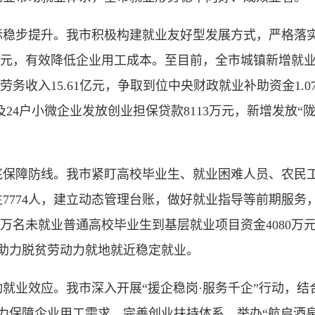
步提升。我市积极构建就业友好型发展方式，严格落实
5万元，有效降低企业用工成本。至目前，全市城镇新增就业5
现劳务收入15.61亿元，争取到位中央财政就业补助资金1
者及24户小微企业发放创业担保贷款8113万元，新增发放“陇原
障防线。我市紧盯高校毕业生、就业困难人员、农民工
生7774人，建立动态管理台账，做好就业指导等前期服务
持1万名未就业普通高校毕业生到基层就业项目资金4080万
，助力脱贫劳动力就地就近稳定就业。
效应。我市深入开展“援企稳岗·服务千企”行动，结合
，全力保障企业用工需求。完善创业扶持体系，举办“航启酒泉