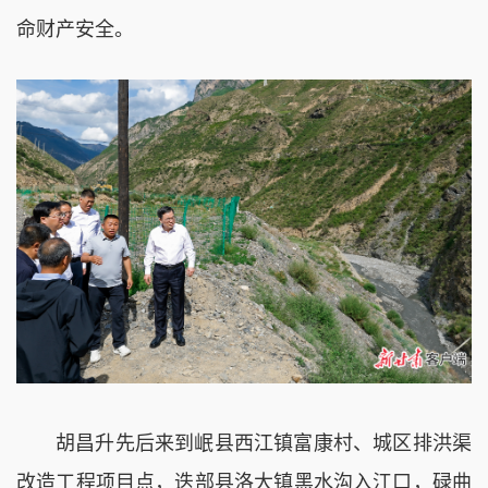
命财产安全。
胡昌升先后来到岷县西江镇富康村、城区排洪渠
改造工程项目点，迭部县洛大镇黑水沟入江口，碌曲