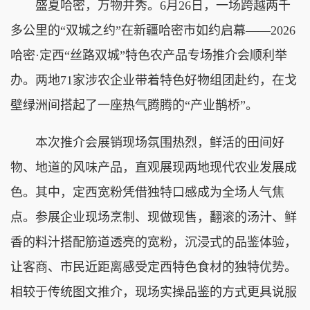
盛夏哈密，万物并秀。6月26日，一场跨越两千
多公里的“双城之约”在新疆哈密市如约启幕——2026
哈密·定西“丝路双城”特色农产品专场推介会顺利举
办。两地71家涉农企业带着特色好物组团赴约，在戈
壁绿洲间搭起了一座热气腾腾的“产业鹊桥”。
本次推介会展销现场氛围热烈，鲜活的田间好
物、地道的风味产品，直观展现两地现代农业发展成
色。其中，定西宽粉凭借独特口感成为全场人气焦
点。参展企业现场烹制、现做现售，翻滚的汤汁、鲜
香的料汁搭配筋道透亮的宽粉，沉浸式的品鉴体验，
让客商、市民近距离感受定西特色食材的独特优势。
相较于传统图文推介，现场实操品鉴的方式更具说服