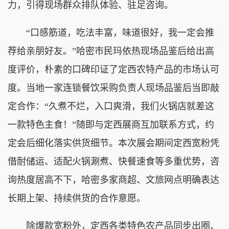
力，引得现场群众排队体验、驻足咨询。
“口感筋道，吃法丰富，味道很好，我一定会推
荐给亲朋好友。”哈密市民玛依热现场品鉴后给出高
度评价，朴素的口碑印证了定西农特产品的市场认可
度。当地一家连锁餐饮采购负责人现场品鉴后当即敲
定合作：“久煮不烂，入口爽滑，我们火锅店就差这
一款特色主食！”随即与定西展商互加联系方式，约
定会后细化落实供货细节。本次展会期间定西宽粉凭
借耐储运、适配火锅涮煮、快餐速食等多重优势，咨
询热度居高不下，哈密多家商超、文旅网点明确表达
长期上架、持续供货的合作意愿。
除爆款宽粉外，定西各类特色农产品同步出圈、