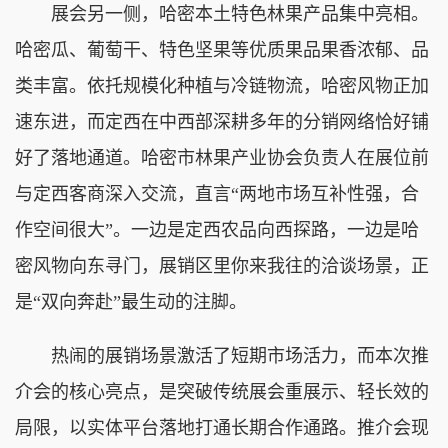
展会另一侧，哈密本土特色林果产品集中亮相。
哈密瓜、葡萄干、特色坚果等优质果品果香浓郁、品
类丰富。依托规模化种植与冷链物流，哈密风物正加
速东进，而定西在中西部深耕多年的分销网络恰好铺
好了落地通道。哈密市林果产业协会负责人在展位前
与定西客商深入交流，直言“两地市场互补性强，合
作空间很大”。一边是定西农品向西探路，一边是哈
密风物向东寻门，展销区里你来我往的洽谈场景，正
是“双向奔赴”最生动的注脚。
热闹的展销场景激活了短期市场活力，而本次推
介会的核心亮点，是突破传统展会重展示、轻长效的
局限，以实体平台落地打通长期合作通路。推介会现