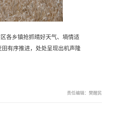
该区各乡镇抢抓晴好天气、墒情适
麦田有序推进，处处呈现出机声隆
责任编辑：樊醒民