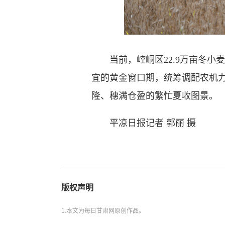
当前，崆峒区22.9万亩冬小
宜的黄金窗口期，统筹调配农机
隆、穗满仓盈的繁忙夏收
平凉日报记者 郭丽 摄
版权声明
1.本文为每日甘肃网原创作品。