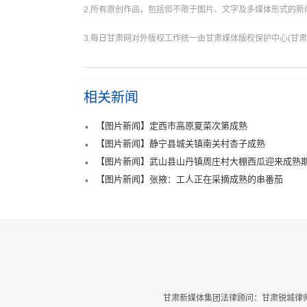
2.所有原创作品，包括但不限于图片、文字及多媒体形式的
3.每日甘肃网对外版权工作统一由甘肃媒体版权保护中心(甘肃
相关新闻
【图片新闻】定西市高原夏菜次第成熟
【图片新闻】静宁县城关镇南关村杏子成熟
【图片新闻】武山县山丹镇周庄村大棚西瓜迎来成熟
【图片新闻】张掖：工人正在采摘成熟的串番茄
甘肃新媒体集团法律顾问：甘肃锐城律师