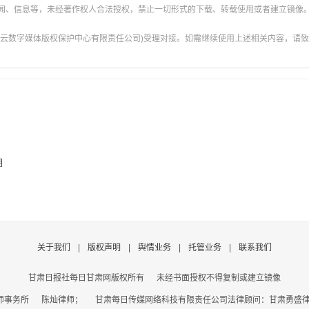
新闻、信息等，未经著作权人合法授权，禁止一切形式的下载、转载使用或者建立镜像
云数字媒体版权保护中心有限责任公司)受理对接。如需继续使用上述相关内容，请致电甘肃
期
关于我们
|
版权声明
|
舆情业务
|
托管业务
|
联系我们
甘肃日报社每日甘肃网版权所有
未经书面授权不得复制或建立镜像
事务所 陈灿律师； 甘肃每日传媒网络科技有限责任公司法律顾问：甘肃勇盛律师事