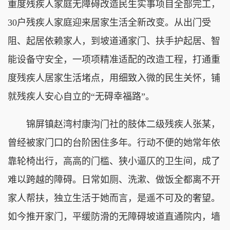
重度残疾人家庭无障碍改造民生实事项目全部完工，
30户残疾人家庭迎来居家生活全新改变。从出门受
阻、起居依赖家人，到坡道通家门、扶手护起居、智
能设备守安全，一项项精准适配的改造工程，打通重
度残疾人居家生活堵点，用细致入微的民生关怀，铺
就残疾人安心自立的“无碍幸福路”。
锦屏镇赵湾村康沟门社的肢体二级残疾人张某，
曾经被家门口的台阶困住多年。行动不便的她常年依
靠轮椅出行，高高的门槛、狭小逼仄的卫生间，成了
难以跨越的障碍。日常如厕、洗漱、做饭全都离不开
家人帮扶，独立生活于她而言，是遥不可及的奢望。
如今推开家门，平缓防滑的无障碍坡道直通院内，墙