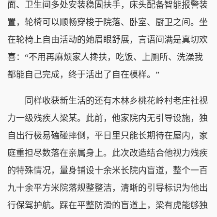
面、卫生间多处安装稳固扶手，床头配备智能报警装
置，轮椅可以顺畅穿梭于院落、卧室、厨卫之间。坐
在轮椅上自由活动的她眉眼舒展，言语间满是真切欢
喜：“不用再麻烦家人搀扶，吃饭、上厕所、洗澡我
都能自己完成，终于活出了自在模样。”
同样收获新生活的还有木林乡桃花岭村老庄社视
力一级残疾人梁某。此前，他家院内无引导设施，独
自出行极易磕碰摔倒，平日里只能长期待在屋内，家
庭重担尽数落在亲属身上。此次改造结合他视力残疾
的特殊情况，量身铺设十余米长院内盲道，整个一百
九十余平方米院落规整整洁，清晰的引导标识为他出
行保驾护航。踩在平整防滑的盲道上，梁有虎能够独