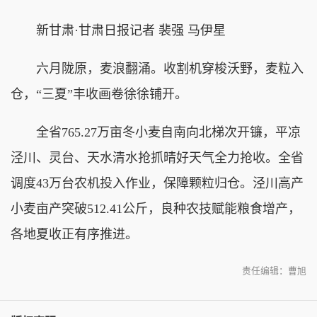
新甘肃·甘肃日报记者 裴强 马伊星
六月陇原，麦浪翻涌。收割机穿梭沃野，麦粒入
仓，“
三夏
”丰收画卷徐徐铺开。
全省765.27万亩冬小麦自南向北梯次开镰，平凉
泾川、灵台、天水清水抢抓晴好天气全力抢收。全省
调度43万台农机投入作业，保障颗粒归仓。泾川高产
小麦亩产突破512.41公斤，良种农技赋能粮食增产，
各地夏收正有序推进。
责任编辑：曹旭