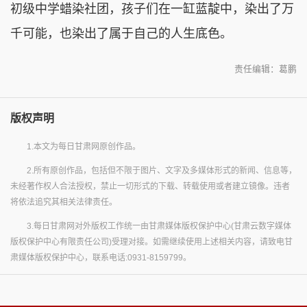
初级中学蜡染社团，孩子们在一缸蓝靛中，染出了万
千可能，也染出了属于自己的人生底色。
责任编辑：葛鹏
版权声明
1.本文为每日甘肃网原创作品。
2.所有原创作品，包括但不限于图片、文字及多媒体形式的新闻、信息等，
未经著作权人合法授权，禁止一切形式的下载、转载使用或者建立镜像。违者
将依法追究其相关法律责任。
3.每日甘肃网对外版权工作统一由甘肃媒体版权保护中心(甘肃云数字媒体
版权保护中心有限责任公司)受理对接。如需继续使用上述相关内容，请致电甘
肃媒体版权保护中心，联系电话:0931-8159799。