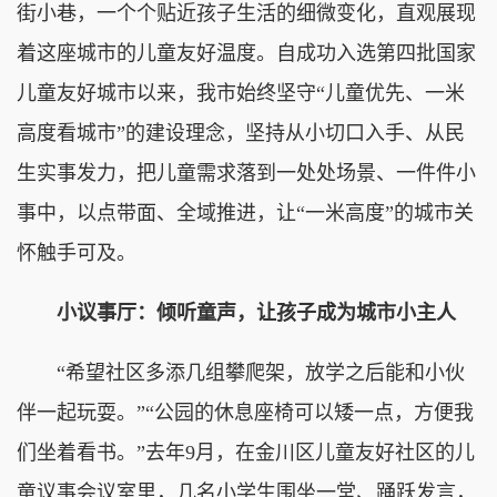
街小巷，一个个贴近孩子生活的细微变化，直观展现
着这座城市的儿童友好温度。自成功入选第四批国家
儿童友好城市以来，我市始终坚守“儿童优先、一米
高度看城市”的建设理念，坚持从小切口入手、从民
生实事发力，把儿童需求落到一处处场景、一件件小
事中，以点带面、全域推进，让“一米高度”的城市关
怀触手可及。
小议事厅：倾听童声，让孩子成为城市小主人
“希望社区多添几组攀爬架，放学之后能和小伙
伴一起玩耍。”“公园的休息座椅可以矮一点，方便我
们坐着看书。”去年9月，在金川区儿童友好社区的儿
童议事会议室里，几名小学生围坐一堂、踊跃发言，