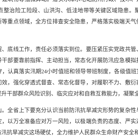
点整治险工险段、山洪沟、低洼地带等关键区域隐患。
所等重点领域，全方位排查安全隐患，严格落实极端天气
底线工作，责任必须落实到位。要压紧压实党政共管
导干部要靠前指挥、主动担当，常态化开展防汛应急模拟
，认真落实汛期24小时值班和领导带班制度，各级值班
问效，强化穿透式督查、常态化督导，对履职不力、敷衍
提升干部群众风险识别、临灾应对和自救互救能力，凝聚
全省上下要充分认识当前防汛抗旱减灾形势的复杂性
灾，以万全准备应对万一风险，以极端负责的态度、严实
防汛抗旱减灾这场硬仗，全力维护人民群众生命财产安全