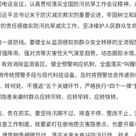
话会议，认真贯彻落实全国防汛抗旱工作会议精神，
习近平总书记关于防灾减灾救灾的重要论述，牢固树立和
”的责任感做实防汛抗旱减灾工作，坚决维护人民群众生
道防线。要健全从监测感知到群众安全转移的全流程
时强降雨、强对流等灾害性天气演变趋势，动态跟踪水情
有效消除监测盲区。健全预警响应机制，全面落实“叫醒
使用传统预警手段与现代科技设备，及时将预警信息传递到
、转何处、不擅返”五个关键环节，严格执行“四个一律
保隐患来袭时群众应转尽转、应转早转、应转快转。
贵在抓实。要坚持汛期不过、排查不停、整改不止，
核查工作制度，既要紧盯在册地质灾害隐患点，也要开展
、建筑物等细微异动。落实水库水电站防汛行政、技术、巡