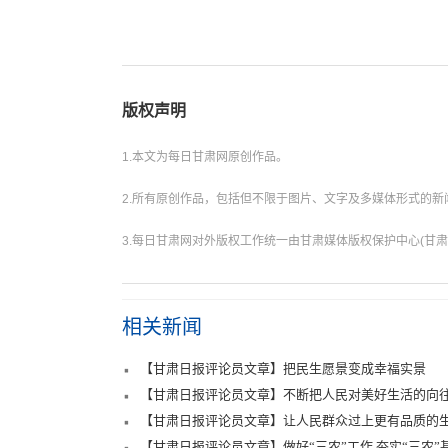
版权声明
1.本文为每日甘肃网原创作品。
2.所有原创作品，包括但不限于图片、文字及多媒体形式的
3.每日甘肃网对外版权工作统一由甘肃媒体版权保护中心(甘肃
相关新闻
【甘肃日报评论员文章】把民生愿景变成幸福实景
【甘肃日报评论员文章】不断把人民对美好生活的向
【甘肃日报评论员文章】让人民群众过上更有品质的
【甘肃日报评论员文章】做好“三农”工作 夯实“三农”