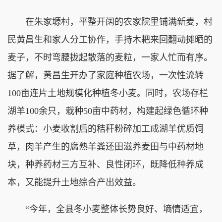
在朱家塬村，平整开阔的农家院里铺满新麦，村
民黄昌生和家人分工协作，手持木耙来回翻动摊晒的
麦子，不时弯腰拢起散落的麦粒，一家人忙而有序。
据了解，黄昌生开办了家庭种植农场，一次性流转
100亩连片土地规模化种植冬小麦。同时，农场存栏
湖羊100余只，栽种50亩中药材，构建起绿色循环种
养模式：小麦收割后的秸秆粉碎加工成湖羊优质饲
草，肉羊产生的腐熟羊粪还田滋养麦田与中药材地
块，种养药材三方互补、良性闭环，既降低种养成
本，又能提升土地综合产出效益。
“今年，全县冬小麦整体长势良好、墒情适宜，