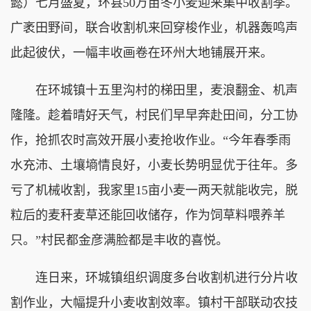
懿）七月盛夏，环县50万亩冬小麦迎来集中收割季。
广袤田野间，联合收割机来回穿梭作业，机器轰鸣声
此起彼伏，一幅丰收画卷在环州大地铺展开来。
在环城镇十五里沟村的梯田里，麦浪翻金、机声
隆隆。趁着晴好天气，村民们早早奔赴田间，分工协
作，抢抓农时高效开展小麦抢收作业。“今年春季雨
水充沛、土壤墒情良好，小麦长势明显优于往年。多
亏了机械收割，我家里15亩小麦一两天就能收完，脱
粒后的麦秆麦草还能回收储存，作为饲草料喂养羊
只。”村民都金彦满脸都是丰收的喜悦。
连日来，环城镇组织调度多台收割机进行分片收
割作业，大幅提升小麦收割效率。镇村干部联动农技