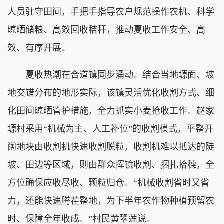
人员驻守田间，手把手指导农户规范操作农机、科学
晾晒储粮、高效回收秸秆，推动夏收工作安全、高
效、有序开展。
夏收热潮在合道镇同步涌动。结合当地塬面、坡
地交错分布的地形实际，该镇灵活优化收割方式、细
化田间晾晒管护措施，全力抓实小麦抢收工作。赵家
塬村采用“机械为主、人工补位”的收割模式，平整开
阔地块由收割机快速收割脱粒，收割机难以抵达的陡
坡、田边等区域，则由群众挥镰收割、捆扎拾穗，全
方位确保应收尽收、颗粒归仓。“机械收割省时又省
力，还能快速腾茬整地，为下半年农作物种植预留农
时、保障全年收成。”村民黄翠莲说。