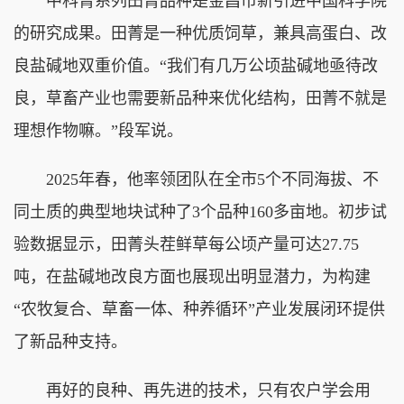
中科菁系列田菁品种是金昌市新引进中国科学院
的研究成果。田菁是一种优质饲草，兼具高蛋白、改
良盐碱地双重价值。“我们有几万公顷盐碱地亟待改
良，草畜产业也需要新品种来优化结构，田菁不就是
理想作物嘛。”段军说。
2025年春，他率领团队在全市5个不同海拔、不
同土质的典型地块试种了3个品种160多亩地。初步试
验数据显示，田菁头茬鲜草每公顷产量可达27.75
吨，在盐碱地改良方面也展现出明显潜力，为构建
“农牧复合、草畜一体、种养循环”产业发展闭环提供
了新品种支持。
再好的良种、再先进的技术，只有农户学会用