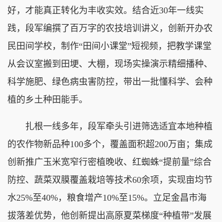
好，才能真正转化为丰收实效。结合近30年一线实
践，段军编撰了百万字的农技培训讲义，创新开办农
民田间学校，制作“田间小课堂”短视频，把教学课堂
从会议室搬到田埂、大棚，现场实操演示精细播种、
科学施肥、绿色病虫害防控，带出一批懂科学、会种
植的乡土种田能手。
扎根一线多年，段军牵头引进筛选适宜本地种植
的农作物新品种100多个，覆盖面积超200万亩；集成
创新推广玉米宽窄行密植晚收、红蜘蛛“提前量”综合
防控、蔬菜双膜覆盖栽培等技术60余项，实现亩均节
水25%至40%，粮食增产10%至15%。立足金昌市海
拔落差优势，他创新提出高原夏菜梯度“种植带”发展