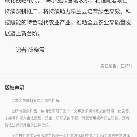
域化战略布局。”马小龙欣喜地表示，相信随着项目
持续深耕推广，将持续助力皋兰县培育绿色高效、科
技赋能的特色现代农业产业，推动全县农业高质量发
展迈上新台阶。
记者 薛晓霞
责任编辑：任彩玲
版权声明
1.本文为每日甘肃网原创作品。
2.所有原创作品，包括但不限于图片、文字及多媒体形式的新闻、信息等，
未经著作权人合法授权，禁止一切形式的下载、转载使用或者建立镜像。违者
将依法追究其相关法律责任。
3.每日甘肃网对外版权工作统一由甘肃媒体版权保护中心(甘肃云数字媒体