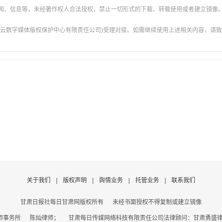
新闻、信息等，未经著作权人合法授权，禁止一切形式的下载、转载使用或者建立镜像
云数字媒体版权保护中心有限责任公司)受理对接。如需继续使用上述相关内容，请致电甘肃
关于我们
|
版权声明
|
舆情业务
|
托管业务
|
联系我们
甘肃日报社每日甘肃网版权所有
未经书面授权不得复制或建立镜像
事务所 陈灿律师； 甘肃每日传媒网络科技有限责任公司法律顾问：甘肃勇盛律师事