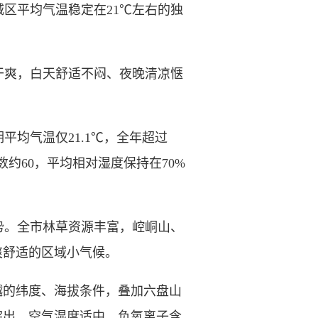
区平均气温稳定在21℃左右的独
爽，白天舒适不闷、夜晚清凉惬
均气温仅21.1℃，全年超过
数约60，平均相对湿度保持在70%
。全市林草资源丰富，崆峒山、
爽舒适的区域小气候。
优越的纬度、海拔条件，叠加六盘山
突出，空气湿度适中、负氧离子含