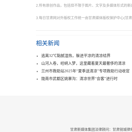
2.所有原创作品，包括但不限于图片、文字及多媒体形式的
3.每日甘肃网对外版权工作统一由甘肃媒体版权保护中心(甘肃
相关新闻
逃离32℃黏腻湿热，躲进平凉的清凉结界
山河入卷，崆峒入梦，这里藏着夏天最奢侈的清凉
兰州市救助站2025年“夏季送清凉”专项救助行动收官
陇南市武都区姚寨沟：清凉世界“会客”进行时
甘肃新媒体集团法律顾问：甘肃锐城律师