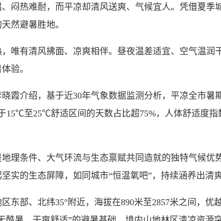
闷热难耐，而平凉却清风送爽、气候宜人。凭借夏季城
的天然避暑胜地。
唯有清风拂面、凉爽相伴。昼夜温差适宜、空气温润干
暑体验。
介绍，基于近30年气象数据监测分析，平凉全市暑期平
于15℃至25℃舒适区间的天数占比超75%，人体舒适度指
理条件、大气环流与生态禀赋共同造就的独特气候优势
坚实的生态屏障，如同城市“恒温氧吧”，持续涵养出清
部、北纬35°附近，海拔在890米至2857米之间，
无酷暑、干爽舒适”的避暑基础。境内山地林区清凉资源