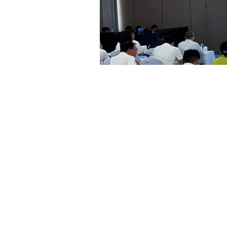
此次重点推介的19宗优质地块，总面积达1752亩，涵盖工
发展重点区域，均已具备无障碍、零延误供地条件。
据悉，和平工业园区作为省级开发区和兰州市东翼承接中东部
设投入超7.9亿元，实现“九通一平”，入驻企业达47家。目
家专业化物流园区，2025年进出港货运量突破900万吨。
榆中农产品加工产业园位于甘草店镇，立足国家级现代农业产