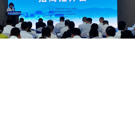
业制造、仓储物流、医疗康养、商贸服务及商业住宅等多个用途
产业转移的核心阵地，已形成金川片区、卧龙川产业园、徐家
前，榆中正加力打造和平区域百亿级现代商贸物流产业集群，已吸引
业园建设目标，依托甘草店镇及周边万亩高原夏菜、兰州百合