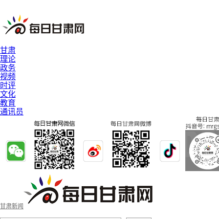
甘肃
理论
政务
视频
时评
文化
教育
通讯员
甘肃新闻