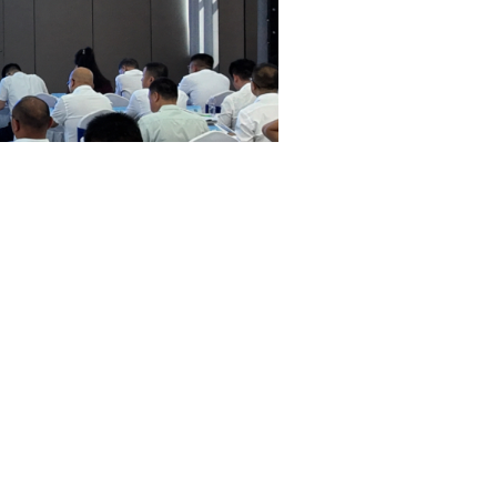
，分布在和平镇、金崖镇、城关镇、夏官营镇、甘草店镇等产业
营片区、榆钢片区四大功能板块错位发展格局。园区基础设施建
顺丰、圆通、中通等6家头部物流企业片区分拨中心集聚，布局18
、中药材等优质资源，打造集农副产品精细加工、冷链仓储、智