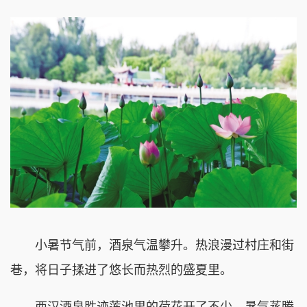
小暑节气前，酒泉气温攀升。热浪漫过村庄和街
巷，将日子揉进了悠长而热烈的盛夏里。