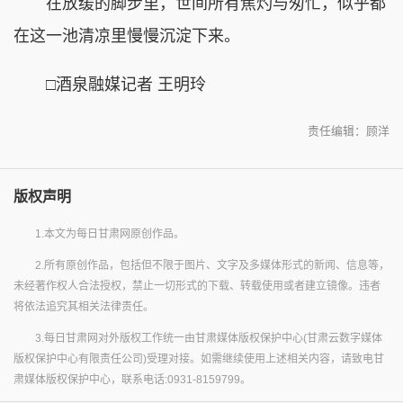
在放缓的脚步里，世间所有焦灼与匆忙，似乎都
在这一池清凉里慢慢沉淀下来。
□酒泉融媒记者 王明玲
责任编辑：顾洋
版权声明
1.本文为每日甘肃网原创作品。
2.所有原创作品，包括但不限于图片、文字及多媒体形式的新闻、信息等，
未经著作权人合法授权，禁止一切形式的下载、转载使用或者建立镜像。违者
将依法追究其相关法律责任。
3.每日甘肃网对外版权工作统一由甘肃媒体版权保护中心(甘肃云数字媒体
版权保护中心有限责任公司)受理对接。如需继续使用上述相关内容，请致电甘
肃媒体版权保护中心，联系电话:0931-8159799。