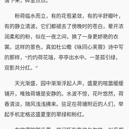
落下来，碎金点点。
粉荷临水而立，有的花苞紧敛，有的半舒瓣叶，
有的静立清波。它们都褪去了傍晚时的苍白，晕开浓
润柔和的粉，似在一夜之间，换了一身更娇艳的衣
裳。这样的景色，真如杜公瞻《咏同心芙蓉》诗中写
的那样，“灼灼荷花瑞，亭亭出水中。一茎孤引绿，
双影共分红。”
天光渐盛，园中渐渐浮起人声，盛夏的喧嚣缓缓
铺开，唯独荷塘是安静的。水波不惊，花叶悠然，荷
香清淡，随风浅浅拂来。驻足在荷塘附近的人们，举
起手机定格这盛夏里的翠绿和粉红。