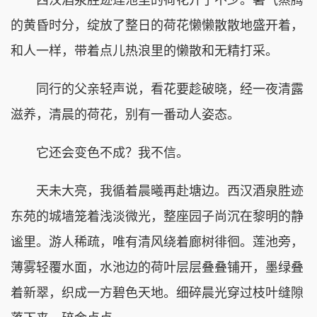
西汉酒泉胜迹莲池里的荷花开了不少。暑气蒸腾
的黄昏时分，绽放了整日的荷花懒懒散散地盛开着，
和人一样，带着点儿热浪里的懒散和无精打采。
同行的父亲轻声说，看花要趁破晓，经一夜清露
滋养，清晨的荷花，别有一番动人姿态。
它还会变色不成？我不信。
天未大亮，我循着晨曦再赴塘边。西汉酒泉胜迹
东苑的城墙笼着浅淡微光，整座园子尚沉在黎明的静
谧里。游人稀疏，唯有清风绕着廊树徘徊。莲池旁，
薄雾轻覆水面，水池边的荷叶层层叠叠铺开，墨绿叠
着新翠，织成一方碧色天地。细碎晨光穿过枝叶缝隙