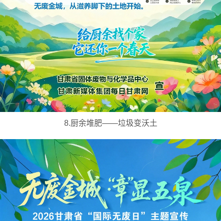
8.厨余堆肥——垃圾变沃土