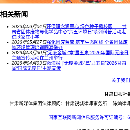
相关新闻
2026年06月04日
环保理念润童心 绿色种子播校园——甘
肃省固体废物与化学品中心“六五环境日”系列科普活动走
进耿家庄小学
2026年05月27日
强化固废监管 筑牢生态防线 全省固体废
物环境管理培训圆满举办
2026年03月30日
“无废金城·‘章’显五泉”2026年国际无废日
主题宣传活动在兰州举行
2026年04月03日
微海报 |“无废金城·‘章’显五泉”2026甘肃
省“国际无废日”主题宣传
关于我们
甘肃日报社
甘肃新媒体集团法律顾问：甘肃锐城律师事务所 陈灿律师；
国家互联网新闻信息服务许可证编号：621