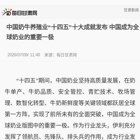
甘肃新闻
中国奶牛养殖业“十四五”十大成就发布 中国成为全
球奶业的重要一极
2026/07/09/ 11:40
来源：
每日甘肃网
“十四五”期间，中国奶业坚持高质量发展，在奶
牛单产、牛奶品质、安全管控、青贮技术、牧场管
理、数智化转型、牛奶新鲜度等关键领域都跃居全球
第一方阵，实现了前所未有的全面突破，中国成为全
球奶业版图中的重要一极。作为行业龙头，伊利充分
发挥了领航员、先锋队、排头兵的作用，成为行业发