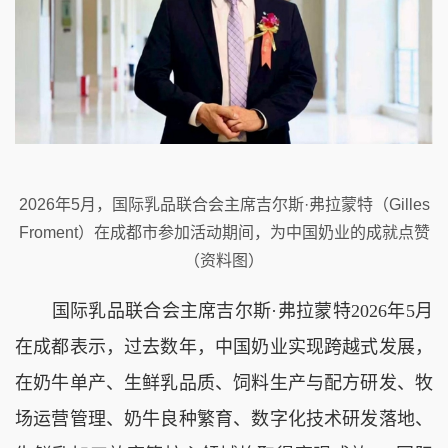
2026年5月，国际乳品联合会主席吉尔斯·弗拉蒙特（Gilles
Froment）在成都市参加活动期间，为中国奶业的成就点赞
（资料图）
国际乳品联合会主席吉尔斯·弗拉蒙特2026年5月
在成都表示，过去数年，中国奶业实现跨越式发展，
在奶牛单产、生鲜乳品质、饲料生产与配方研发、牧
场运营管理、奶牛良种繁育、数字化技术研发落地、