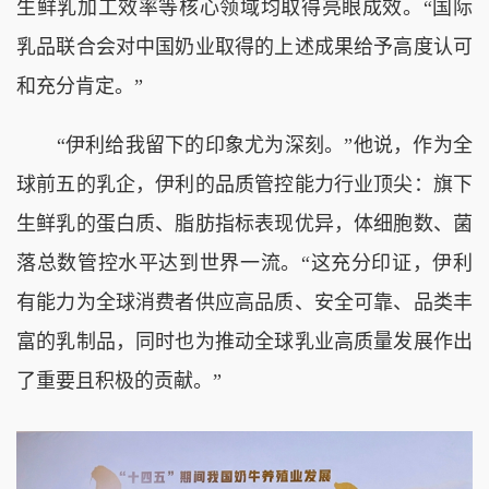
生鲜乳加工效率等核心领域均取得亮眼成效。“国际
乳品联合会对中国奶业取得的上述成果给予高度认可
和充分肯定。”
“伊利给我留下的印象尤为深刻。”他说，作为全
球前五的乳企，伊利的品质管控能力行业顶尖：旗下
生鲜乳的蛋白质、脂肪指标表现优异，体细胞数、菌
落总数管控水平达到世界一流。“这充分印证，伊利
有能力为全球消费者供应高品质、安全可靠、品类丰
富的乳制品，同时也为推动全球乳业高质量发展作出
了重要且积极的贡献。”