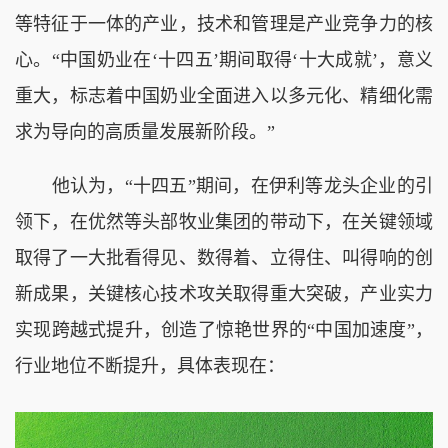
等特征于一体的产业，技术和管理是产业竞争力的核
心。“中国奶业在‘十四五’期间取得‘十大成就’，意义
重大，标志着中国奶业全面进入以多元化、精细化需
求为导向的高质量发展新阶段。”
他认为，“十四五”期间，在伊利等龙头企业的引
领下，在优然等头部牧业集团的带动下，在关键领域
取得了一大批看得见、数得着、立得住、叫得响的创
新成果，关键核心技术攻关取得重大突破，产业实力
实现跨越式提升，创造了惊艳世界的“中国加速度”，
行业地位不断提升，具体表现在：