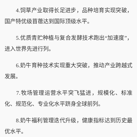
4.饲草产业取得长足进步，品种培育实现突破，
国产特优级苜蓿达到国际顶级水平。
5.优质青贮种植与复合发酵技术跑出“加速度”，
进入世界先进行列。
6.奶牛育种技术实现重大突破，推动产业跨越式
发展。
7.牧场管理运营水平突飞猛进，规模化、标准
化、规范化、专业化水平跻身全球前列。
8.奶牛福利管理迭代升级，健康指标达到历史最
优水平。