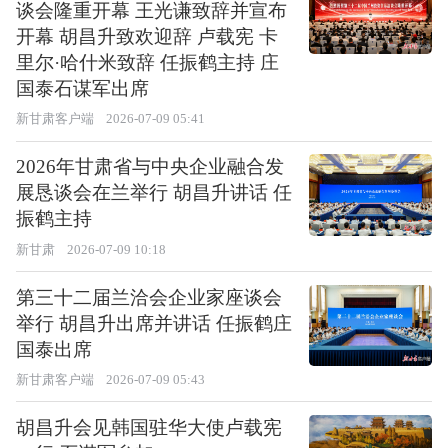
谈会隆重开幕 王光谦致辞并宣布
开幕 胡昌升致欢迎辞 卢载宪 卡
里尔·哈什米致辞 任振鹤主持 庄
国泰石谋军出席
新甘肃客户端
2026-07-09 05:41
2026年甘肃省与中央企业融合发
展恳谈会在兰举行 胡昌升讲话 任
振鹤主持
新甘肃
2026-07-09 10:18
第三十二届兰洽会企业家座谈会
举行 胡昌升出席并讲话 任振鹤庄
国泰出席
新甘肃客户端
2026-07-09 05:43
胡昌升会见韩国驻华大使卢载宪