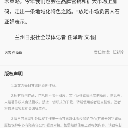
术策略，今年我们也会在品牌营销和扩大市场上加
码，走出一条地域化特色之路。”放哈市场负责人石
亚娟表示。
兰州日报社全媒体记者 任泽昕 文/图
责任编辑：任彩玲
记者 任泽昕
版权声明
1.本文为每日甘肃网原创作品。
2.所有原创作品，包括但不限于图片、文字及多媒体形式的新闻、信息等，
未经著作权人合法授权，禁止一切形式的下载、转载使用或者建立镜像。违者
将依法追究其相关法律责任。
3.每日甘肃网对外版权工作统一由甘肃媒体版权保护中心(甘肃云数字媒体
版权保护中心有限责任公司)受理对接。如需继续使用上述相关内容，请致电甘