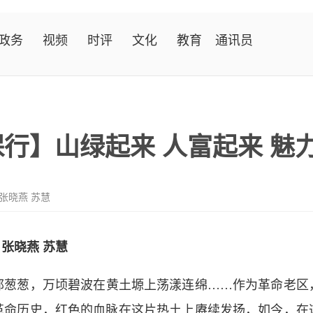
政务
视频
时评
文化
教育
通讯员
保行】山绿起来 人富起来 
 张晓燕 苏慧
张晓燕 苏慧
葱，万顷碧波在黄土塬上荡漾连绵……作为革命老区
革命历史，红色的血脉在这片热土上赓续发扬，如今，在