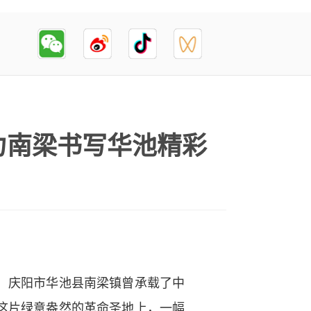
魅力南梁书写华池精彩
，庆阳市华池县南梁镇曾承载了中
这片绿意盎然的革命圣地上，一幅