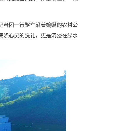
记者团一行驱车沿着蜿蜒的农村公
荡涤心灵的洗礼，更是沉浸在绿水