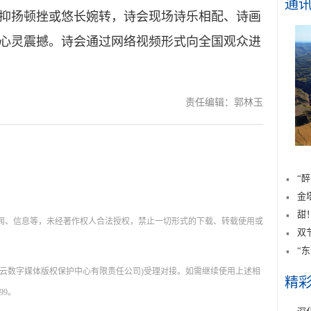
通
抑扬顿挫或悠长婉转，诗会现场诗乐相配、诗画
心灵震撼。诗会通过网络视频形式向全国观众进
责任编辑：郭林玉
“
金
甜
新闻、信息等，未经著作权人合法授权，禁止一切形式的下载、转载使用或
双
“
肃云数字媒体版权保护中心有限责任公司)受理对接。如需继续使用上述相
精
99。