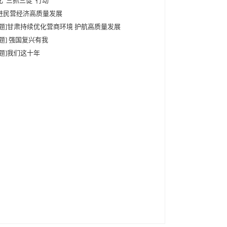
化“三抓三促”行动
进民营经济高质量发展
专题]甘肃持续优化营商环境 护航高质量发展
专题] 强国复兴有我
专题]我们这十年