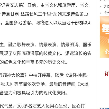
报记者安志鹏）日前，由省文化和旅游厅、省文
外
全
诗意甘肃·丝路长风三千里”系列文旅诗会第13
办，全国多地游客、网络达人以及当地干部群众4
，融合歌舞表演、情景表演、情景朗诵、器乐
展现了庆阳底蕴深厚的岐黄文化、源远流长的农
的红色文化和丰富多元的历史文化。
调神大论篇》中拉开序幕，随后《诗经·豳风·
·秋思》等节目依次登场。最后的音诗画《大塬
含魅力和极具吸引力的现代化庆阳。
气息。300多名演艺人员用心呈现、匠心打