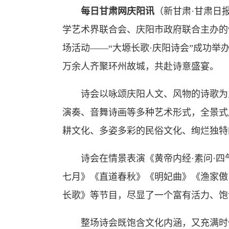
每日甘肃网庆阳讯
（新甘肃·甘肃日
学艺术界联合会、庆阳市政府联合主办的“
场活动——“大塬长歌·庆阳诗会”成功举
万余人齐聚环州故城，共赴诗意盛宴。
诗会以咏颂庆阳人文、风物的诗歌为主
演奏、音舞诗画等多种艺术形式，全景式
耕文化、多姿多彩的民俗文化、绚烂独特
诗会在情景表演《黄帝内经·素问·四气
七月》《直道春秋》《明妃曲》《渔家傲
长歌》等节目，尽显了一个富有活力、饱
整场诗会既饱含文化内涵，又充满时代