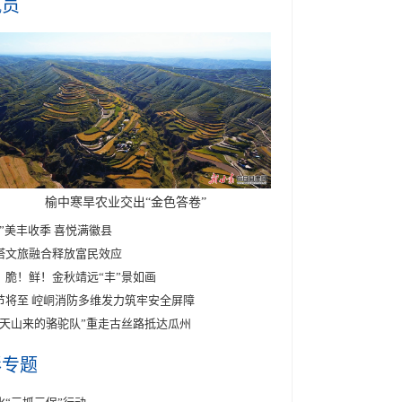
讯员
榆中寒旱农业交出“金色答卷”
醉”美丰收季 喜悦满徽县
塔文旅融合释放富民效应
！脆！鲜！金秋靖远“丰”景如画
节将至 崆峒消防多维发力筑牢安全屏障
东天山来的骆驼队”重走古丝路抵达瓜州
彩专题