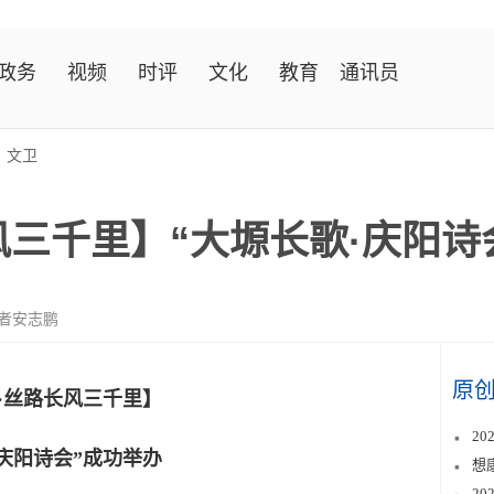
政务
视频
时评
文化
教育
通讯员
>
文卫
风三千里】“大塬长歌·庆阳诗
者安志鹏
原
·丝路长风三千里】
2
·庆阳诗会”成功举办
想
2