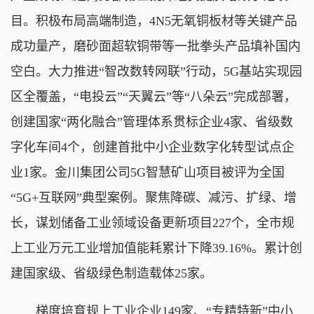
目。积极布局高端制造，4N5无氧铜板材等关键产品
成功量产，磨砂面超软铜带等一批拳头产品填补国内
空白。大力推进“智改数转网联”行动，5G基站实现园
区全覆盖，“电投云”“天翼云”等“八朵云”完成部署，
创建国家“两化融合”管理体系贯标企业4家、省级数
字化车间4个，创建首批中小企业数字化转型试点企
业1家。金川集团公司5G智慧矿山项目被评为全国
“5G+互联网”典型案例。聚焦降碳、减污、扩绿、增
长，谋划储备工业领域设备更新项目227个，全市规
上工业万元工业增加值能耗累计下降39.16%。累计创
建国家级、省级绿色制造载体25家。
梯度培育规上工业企业149家、“专精特新”中小