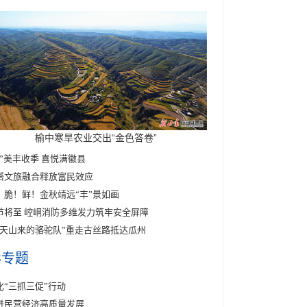
榆中寒旱农业交出“金色答卷”
醉”美丰收季 喜悦满徽县
塔文旅融合释放富民效应
！脆！鲜！金秋靖远“丰”景如画
节将至 崆峒消防多维发力筑牢安全屏障
东天山来的骆驼队”重走古丝路抵达瓜州
彩专题
化“三抓三促”行动
进民营经济高质量发展