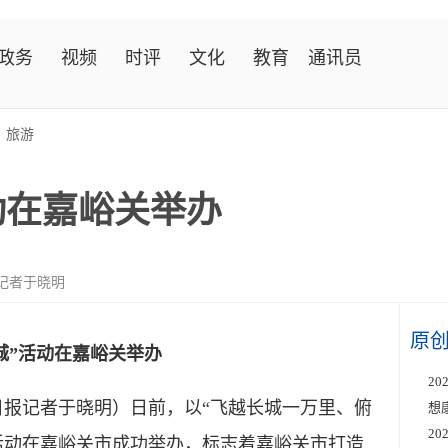
政务
视频
时评
文化
教育
通讯员
>
旅游
活动在嘉峪关举办
记者于晓明
原
长城”活动在嘉峪关举办
2
日报记者于晓明）日前，以“飞越长城一万里、俯
想
2
城”活动在嘉峪关市成功举办，标志着嘉峪关市打造