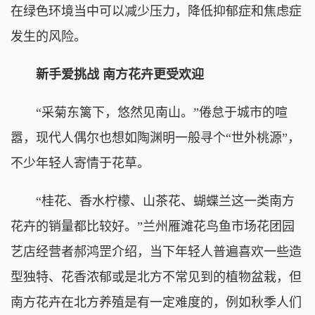
在绿色环境当中可以减少压力，降低抑郁症和焦虑症
发生的风险。
新手爱挑战 南方花卉更受欢迎
“采菊东篱下，悠然见南山。”倦怠于城市的喧
嚣，现代人偶尔也想如陶渊明一般寻个“世外桃源”，
不少年轻人寄情于花草。
“桂花、香水柠檬、山茶花、蝴蝶兰这一类南方
花卉的销量都比较好。”兰州雁滩花鸟鱼市场花团园
艺店经营者郝鸿罡介绍，当下年轻人普遍喜欢一些造
型独特、花香浓郁或是北方不常见到的植物盆栽，但
南方花卉在北方养殖是有一定难度的，例如秋季人们