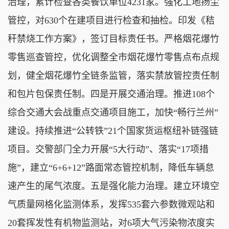
治理，累计检查各类餐饮单位4231家。强化工地扬尘
管控，对630个在建项目进行检查和抽检。印发《秸
秆禁烧工作方案》，签订目标责任书。严格烟花爆竹
零售巡查管控，优化调整全市烟花爆竹零售点布点规
划，健全烟花爆竹全链条监管，落实禁放管控责任制
和包片包保责任制。四是开展交通治理。推进108个
综合交通大会战重点交通项目施工，加快“畅行兰州”
建设。持续推进“公转铁”21个国家货运枢纽补链强链
项目。交警部门全力开展“5大行动”、落实“17项措
施”，建立“6+6+12”路面常态管控机制，降低车辆怠
速产生的尾气浓度。五是强化能力治理。建立环境空
气质量网格化监测体系，发挥535套六参数微观站和
20套挥发性有机物监测站，对6项大气污染物浓度实