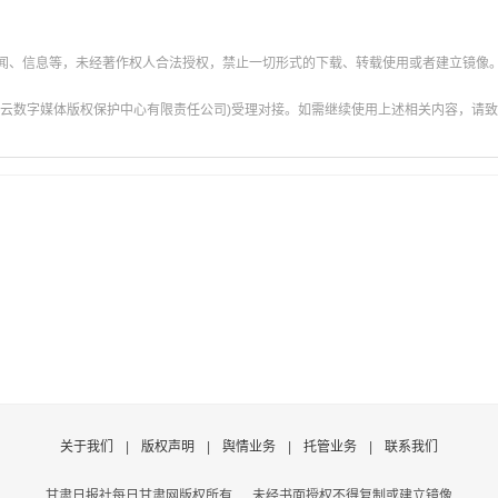
新闻、信息等，未经著作权人合法授权，禁止一切形式的下载、转载使用或者建立镜像
云数字媒体版权保护中心有限责任公司)受理对接。如需继续使用上述相关内容，请致电甘肃
关于我们
|
版权声明
|
舆情业务
|
托管业务
|
联系我们
甘肃日报社每日甘肃网版权所有
未经书面授权不得复制或建立镜像