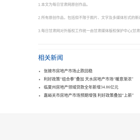
1.本文为每日甘肃网原创作品。
2.所有原创作品，包括但不限于图片、文字及多媒体形式的
3.每日甘肃网对外版权工作统一由甘肃媒体版权保护中心(甘肃
相关新闻
张掖市房地产市场止跌回稳
利好政策“组合拳”叠加 天水房地产市场“暖意渐浓”
临夏州房地产领域贷款全年新增34.86亿元
嘉峪关市房地产市场预期增强 利好政策叠加“上新”