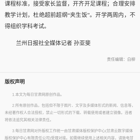
课程标准，接受家长监督，开齐开足课程；合理安排
教学计划，杜绝超前超纲“夹生饭”。开学两周内，不
得组织学科考试。
兰州日报社全媒体记者 孙亚斐
责任编辑：白柳
版权声明
1.本文为每日甘肃网原创作品。
2.所有原创作品，包括但不限于图片、文字及多媒体形式的新闻、信息等，
未经著作权人合法授权，禁止一切形式的下载、转载使用或者建立镜像。违者
将依法追究其相关法律责任。
3.每日甘肃网对外版权工作统一由甘肃媒体版权保护中心(甘肃云数字媒体
版权保护中心有限责任公司)受理对接。如需继续使用上述相关内容，请致电甘