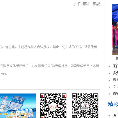
责任编辑：李靓
新闻、信息等，未经著作权人合法授权，禁止一切形式的下载、转载使用
玉
肃云数字媒体版权保护中心有限责任公司)受理对接。如需继续使用上述相
多
799。
瓜
文
直
精
深