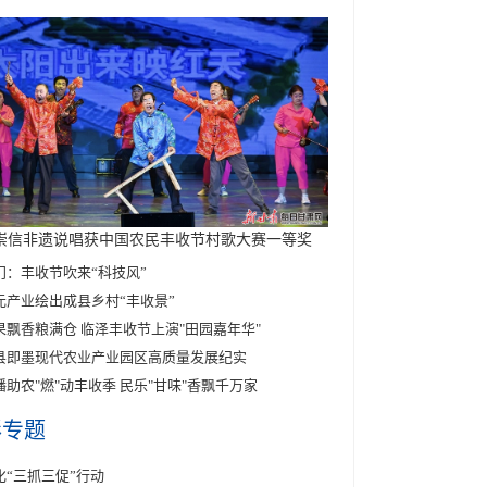
崇信非遗说唱获中国农民丰收节村歌大赛一等奖
门：丰收节吹来“科技风”
元产业绘出成县乡村“丰收景”
果飘香粮满仓 临泽丰收节上演"田园嘉年华"
县即墨现代农业产业园区高质量发展纪实
播助农"燃"动丰收季 民乐"甘味"香飘千万家
彩专题
化“三抓三促”行动