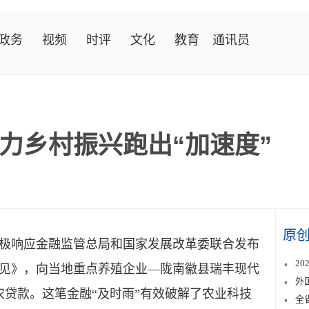
政务
视频
时评
文化
教育
通讯员
力乡村振兴跑出“加速度”
原
响应金融监管总局和国家发展改革委联合发布
2
见》，向当地重点养殖企业—陇南徽县瑞丰现代
外
农贷款。这笔金融“及时雨”有效破解了农业科技
全