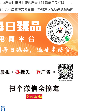
2025质量甘肃行】聚焦质量实践 赋能富民兴陇——2
播：第八届敦煌文博会和2025敦煌论坛成果通报新闻
讯员