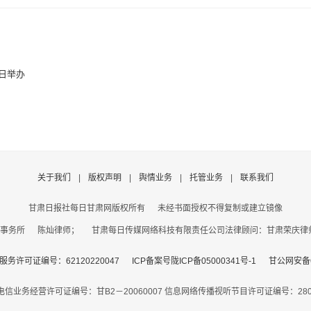
3日举办
关于我们
|
版权声明
|
舆情业务
|
托管业务
|
联系我们
甘肃日报社每日甘肃网版权所有
未经书面授权不得复制或建立镜像
事务所 陈灿律师； 甘肃每日传媒网络科技有限责任公司法律顾问：甘肃荣庆律师事务
务许可证编号：62120220047
ICP备案号陇ICP备05000341号-1
甘公网安备62
电信业务经营许可证编号：甘B2－20060007
信息网络传播视听节目许可证编号：2806