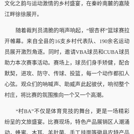
文化之韵与运动激情的乡村盛宴，在秦岭南麓的嘉陵
江畔徐徐展开。
随着裁判员清脆的哨声响起，“银杏杯”篮球赛拉
开帷幕。来自全县的16支乡村代表队、190余名运动
员展开激烈角逐。同时，邀请VBA球员和CUBA球员
助力本次赛事活动。赛场上，球员们身手矫健，配合
默契，进攻、防守、传球、投篮，每一个动作都扣人
心弦。观众们的呐喊声、助威声此起彼伏，响彻整个
村庄，将比赛的氛围推向一个又一个高潮。
“村BA”不仅是体育竞技的舞台，更是一场精彩
纷呈的文旅盛宴。比赛现场，特色产品展销区人潮涌
动，蜂蜜、木耳、羊肚菌、手工挂面等徽县农特产品