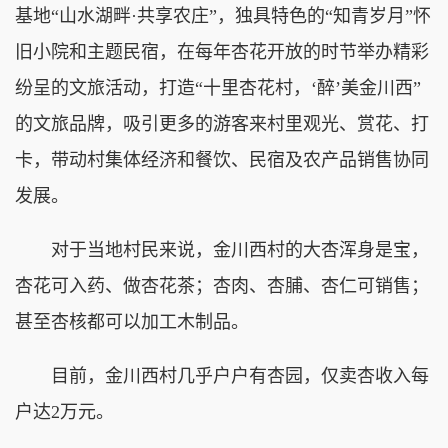
基地“山水湖畔·共享农庄”，独具特色的“知青岁月”怀
旧小院和主题民宿，在每年杏花开放的时节举办精彩
纷呈的文旅活动，打造“十里杏花村，‘醉’美金川西”
的文旅品牌，吸引更多的游客来村里观光、赏花、打
卡，带动村集体经济和餐饮、民宿及农产品销售协同
发展。
对于当地村民来说，金川西村的大杏浑身是宝，
杏花可入药、做杏花茶；杏肉、杏脯、杏仁可销售；
甚至杏核都可以加工木制品。
目前，金川西村几乎户户有杏园，仅卖杏收入每
户达2万元。