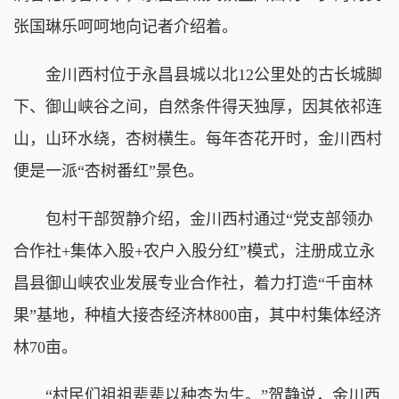
张国琳乐呵呵地向记者介绍着。
金川西村位于永昌县城以北12公里处的古长城脚
下、御山峡谷之间，自然条件得天独厚，因其依祁连
山，山环水绕，杏树横生。每年杏花开时，金川西村
便是一派“杏树番红”景色。
包村干部贺静介绍，金川西村通过“党支部领办
合作社+集体入股+农户入股分红”模式，注册成立永
昌县御山峡农业发展专业合作社，着力打造“千亩林
果”基地，种植大接杏经济林800亩，其中村集体经济
林70亩。
“村民们祖祖辈辈以种杏为生。”贺静说，金川西