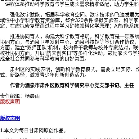
一课程体系推动科学教育与学生成长需求精准适配，助力学生科
强化数字赋能，拓展科学教育空间。数字技术的飞速发展为科
域性中小学科学教育资源库，整合320余件虚拟实验室、科学家
窟，在虚拟修复壁画过程中学习矿物颜料化学原理；AI智能系统
推进协同育人，构建大科学教育格局。科学教育是一项系统工
协同方面，与酒泉卫星发射中心、酒泉科技馆等签订合作协议，年
方面，建立“双师团队”机制，校内骨干教师与校外专家结对，联
校社协同方面，开展“航天创客日”等多样化活动，鼓励家长与学生
成全社会共同参与科学教育的良好氛围。
肃州区的实践表明，创新科学教育模式，需要立足实际、整合
式、新路径，激发青少年创新创造活力。
作者为酒泉市肃州区教育科学研究中心党支部书记、主任
责任编辑：杨晨雨
版权声明
版权声明
1.本文为每日甘肃网原创作品。