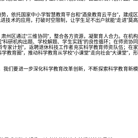
，依托国家中小学智慧教育平台和“酒泉教育云平台”，建成区
先进技术的应用，打破时空限制，让学生足不出户就能“走进”莫高
。
州区通过“三维协同”，整合各方资源，凝聚育人合力。在机构
“科研机构出题、学校解题、学生实践”的良性循环；在师资协同
龄专家计划”，返聘退休科技工作者充实科学教育师资队伍；在家
学教育圈”，推动科学教育从学校“小课堂”走向社会“大课堂”，形
我们要进一步深化科学教育改革创新，不断探索科学教育新模