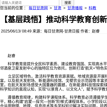
您当前的位置 ：
每日甘肃网
>
甘肃
>
甘肃播报
>
科教
【基层践悟】推动科学教育创新
2025/06/13/ 08:49
来源：每日甘肃网-甘肃日报
作者：赵睿
赵睿
科学教育是提升全民科学素质、建设教育强国、实现高水平科
邻酒泉卫星发射中心的独特区位为依托，创新打造“航天+”特
立足区域特色，激活科学教育资源禀赋。地域资源是开展科学
富，以及航天发射场、新能源科技馆、戈壁农业示范园等丰富资
室，在航天发射场感受大国重器的震撼，在新能源科技馆探索绿
科学知识的直观认知，实现“以景育人、以文化人”，赋予科学
遵循教育规律，构建科学课程体系。科学教育必须遵循学生认
平，精心构建“启蒙—探究—创新”阶梯式课程体系。小学阶段
合运用物理、地理、信息技术等多学科知识解决实际问题，培养