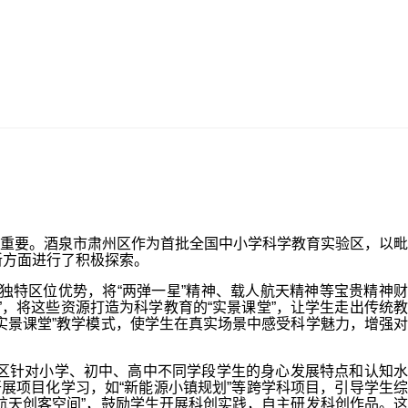
重要。酒泉市肃州区作为首批全国中小学科学教育实验区，以毗
新方面进行了积极探索。
特区位优势，将“两弹一星”精神、载人航天精神等宝贵精神财
，将这些资源打造为科学教育的“实景课堂”，让学生走出传统教
实景课堂”教学模式，使学生在真实场景中感受科学魅力，增强对
针对小学、初中、高中不同学段学生的身心发展特点和认知水
展项目化学习，如“新能源小镇规划”等跨学科项目，引导学生综
航天创客空间”，鼓励学生开展科创实践，自主研发科创作品。这