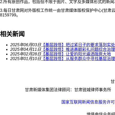
2.所有原创作品，包括但不限于图片、文字及多媒体形式的新
3.每日甘肃网对外版权工作统一由甘肃媒体版权保护中心(甘肃
8159799。
相关新闻
2025年06月03日
【基层践悟】把过紧日子的要求落到实处
2025年04月11日
【基层践悟】推进高额彩礼问题综合治理
2025年02月28日
【基层践悟】让爱的阳光遍洒陇原大地
2025年01月10日
【基层践悟】从服务群众中寻找基层治理“
甘
甘肃新媒体集团法律顾问：甘肃锐城律师事务所 陈
国家互联网新闻信息服务许可证编
增值电信业务经营