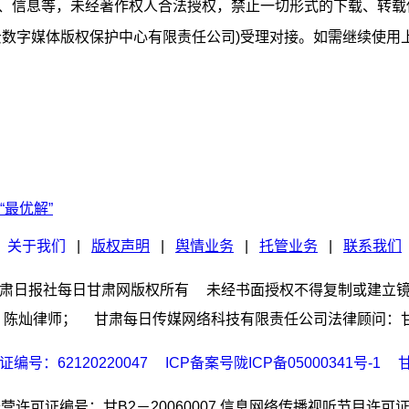
闻、信息等，未经著作权人合法授权，禁止一切形式的下载、转
云数字媒体版权保护中心有限责任公司)受理对接。如需继续使用上
最优解”
关于我们
|
版权声明
|
舆情业务
|
托管业务
|
联系我们
肃日报社每日甘肃网版权所有
未经书面授权不得复制或建立
灿律师； 甘肃每日传媒网络科技有限责任公司法律顾问：甘肃荣
号：62120220047
ICP备案号陇ICP备05000341号-1
甘
许可证编号：甘B2－20060007
信息网络传播视听节目许可证编