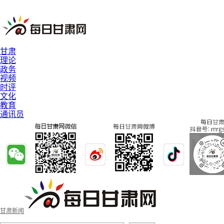
甘肃
理论
政务
视频
时评
文化
教育
通讯员
甘肃新闻