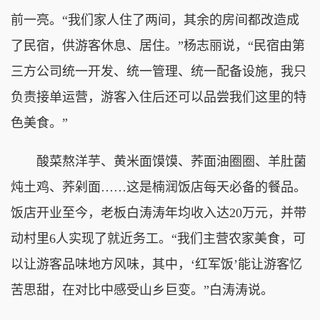
前一亮。“我们家人住了两间，其余的房间都改造成
了民宿，供游客休息、居住。”杨志丽说，“民宿由第
三方公司统一开发、统一管理、统一配备设施，我只
负责接单运营，游客入住后还可以品尝我们这里的特
色美食。”
酸菜熬洋芋、黄米面馍馍、荞面油圈圈、羊肚菌
炖土鸡、荞剁面……这是楠润饭店每天必备的餐品。
饭店开业至今，老板白涛涛年均收入达20万元，并带
动村里6人实现了就近务工。“我们主营农家美食，可
以让游客品味地方风味，其中，‘红军饭’能让游客忆
苦思甜，在对比中感受山乡巨变。”白涛涛说。