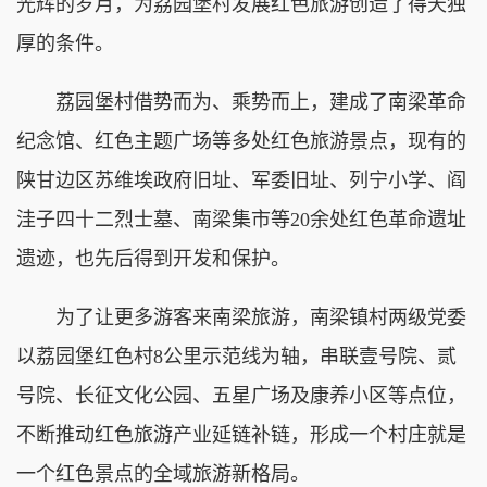
光辉的岁月，为荔园堡村发展红色旅游创造了得天独
厚的条件。
荔园堡村借势而为、乘势而上，建成了南梁革命
纪念馆、红色主题广场等多处红色旅游景点，现有的
陕甘边区苏维埃政府旧址、军委旧址、列宁小学、阎
洼子四十二烈士墓、南梁集市等20余处红色革命遗址
遗迹，也先后得到开发和保护。
为了让更多游客来南梁旅游，南梁镇村两级党委
以荔园堡红色村8公里示范线为轴，串联壹号院、贰
号院、长征文化公园、五星广场及康养小区等点位，
不断推动红色旅游产业延链补链，形成一个村庄就是
一个红色景点的全域旅游新格局。