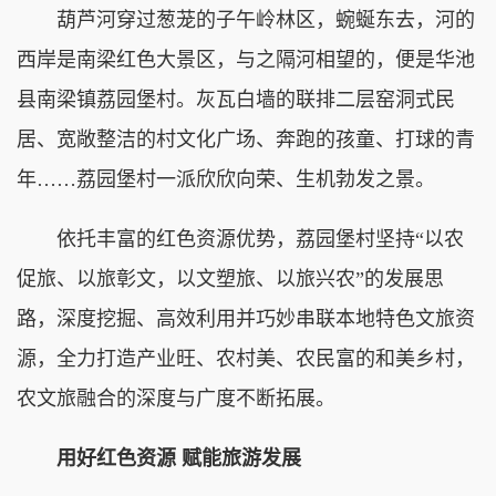
葫芦河穿过葱茏的子午岭林区，蜿蜒东去，河的
西岸是南梁红色大景区，与之隔河相望的，便是华池
县南梁镇荔园堡村。灰瓦白墙的联排二层窑洞式民
居、宽敞整洁的村文化广场、奔跑的孩童、打球的青
年……荔园堡村一派欣欣向荣、生机勃发之景。
依托丰富的红色资源优势，荔园堡村坚持“以农
促旅、以旅彰文，以文塑旅、以旅兴农”的发展思
路，深度挖掘、高效利用并巧妙串联本地特色文旅资
源，全力打造产业旺、农村美、农民富的和美乡村，
农文旅融合的深度与广度不断拓展。
用好红色资源 赋能旅游发展