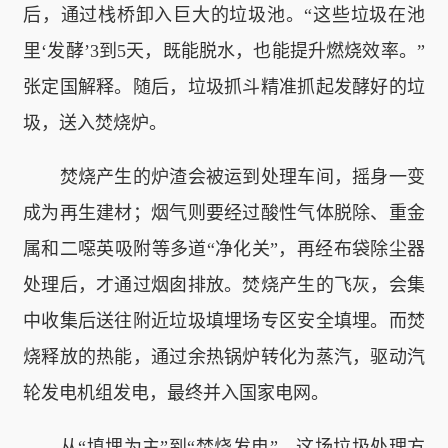
后，通过栈桥卸入巨大的垃圾池。“这些垃圾在池
里‘发酵’3到5天，既能脱水，也能提升燃烧效率。”
张定国解释。随后，垃圾抓斗精准抓起发酵好的垃
圾，送入焚烧炉。
焚烧产生的炉渣会被运到处理车间，摇身一变
成为再生建材；烟气则要经过酸性气体脱除、重金
属和二噁英吸附等多道“净化关”，再经布袋除尘器
处理后，才通过烟囱排放。焚烧产生的飞灰，会集
中收集后送往附近垃圾填埋场专区安全填埋。而焚
烧释放的热能，通过余热锅炉转化为蒸汽，驱动汽
轮发电机组发电，最终并入国家电网。
从“填埋为主”到“焚烧发电”，这场垃圾处理方