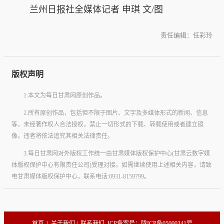
兰州日报社全媒体记者 申琪 文/图
责任编辑：任彩玲
版权声明
1.本文为每日甘肃网原创作品。
2.所有原创作品，包括但不限于图片、文字及多媒体形式的新闻、信息
等，未经著作权人合法授权，禁止一切形式的下载、转载使用或者建立镜
像。违者将依法追究其相关法律责任。
3.每日甘肃网对外版权工作统一由甘肃媒体版权保护中心(甘肃云数字媒
体版权保护中心有限责任公司)受理对接。如需继续使用上述相关内容，请致
电甘肃媒体版权保护中心，联系电话:0931-8159799。
首页
|
关于我们
|
联系我们
ICP备案号：陇ICP备05000341号