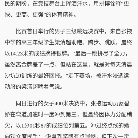
民的期盼，在竞技舞台上挥洒汗水，用拼搏诠释“更
快、更高、更强”的体育精神。
比赛首日举行的男子三级跳远决赛中，来自张掖
中学的高三年级学生梁清超助跑、跨步、跳跃，最终
以14.23米的成绩摘得银牌。“最后一跳拼尽了全力，
虽然离金牌差了一点，但站在这里，就是对每天清晨
沙坑边训练的最好回报。”走下赛场，被汗水浸透运
动服的梁清超喘着气说。
同日进行的女子400米决赛中，张掖运动员蒙碧
娇在弯道加速时一度冲到第三，但最终因体力分配稍
欠，以1分01秒87的成绩位列第五。冲过终点线的她
向观众席挥手：“没拿到奖牌有点遗憾，但下次一定