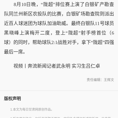
8月10日晚，“陇超”排位赛上演了白银矿产勘查
队同兰州新区农投队的比赛，白银矿场勘查院则派出
近百人球迷团为球队加油助威。最终白银队11号球员
黑晓峰上演梅开二度，登上“陇超”射手榜首位（6
球）的同时，帮助球队2:1战胜对手，拿下“陇超”四强
最后一席。
视频丨奔流新闻记者武永明 实习生吕仁卓
责任编辑：王辉文
版权声明
1.本文为每日甘肃网原创作品。