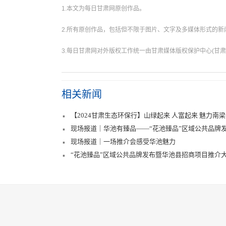
1.本文为每日甘肃网原创作品。
2.所有原创作品，包括但不限于图片、文字及多媒体形式的
3.每日甘肃网对外版权工作统一由甘肃媒体版权保护中心(甘肃
相关新闻
【2024甘肃生态环保行】山绿起来 人富起来 魅力南
现场报道｜华池有臻品——“花池臻品”区域公共品牌
现场报道｜一场推介会感受华池魅力
“花池臻品”区域公共品牌发布暨华池县招商项目推介