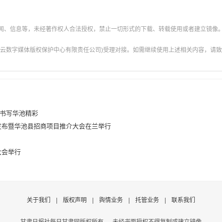
新闻、信息等，未经著作权人合法授权，禁止一切形式的下载、转载使用或者建立镜像
云数字媒体版权保护中心有限责任公司)受理对接。如需继续使用上述相关内容，请致电甘肃
梁书写华池精彩
发布暨华池县招商项目推介大会在兰举行
大会举行
关于我们
|
版权声明
|
舆情业务
|
托管业务
|
联系我们
甘肃日报社每日甘肃网版权所有
未经书面授权不得复制或建立镜像