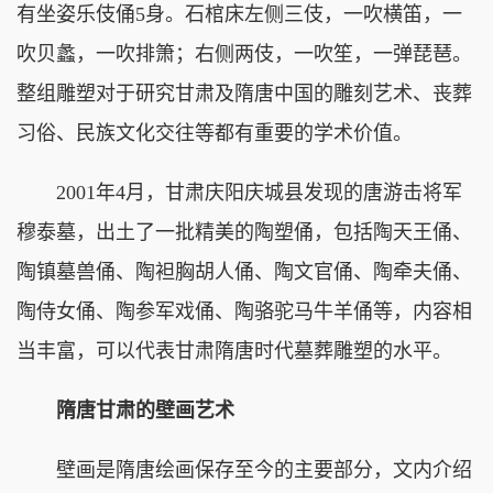
有坐姿乐伎俑5身。石棺床左侧三伎，一吹横笛，一
吹贝蠡，一吹排箫；右侧两伎，一吹笙，一弹琵琶。
整组雕塑对于研究甘肃及隋唐中国的雕刻艺术、丧葬
习俗、民族文化交往等都有重要的学术价值。
2001年4月，甘肃庆阳庆城县发现的唐游击将军
穆泰墓，出土了一批精美的陶塑俑，包括陶天王俑、
陶镇墓兽俑、陶袒胸胡人俑、陶文官俑、陶牵夫俑、
陶侍女俑、陶参军戏俑、陶骆驼马牛羊俑等，内容相
当丰富，可以代表甘肃隋唐时代墓葬雕塑的水平。
隋唐甘肃的壁画艺术
壁画是隋唐绘画保存至今的主要部分，文内介绍