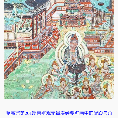
莫高窟第201窟南壁观无量寿经变壁画中的配殿与角