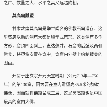
之广、数量之大、水平之高又远超隋朝。
莫高窟雕塑
甘肃敦煌莫高窟是举世闻名的佛教石窟遗存。这
里盛唐以后的洞窟大都是殿堂式窟形。这类洞窟多作
方形，窟顶四面斜上，直达藻井。石窟的后壁及两侧
凿龛，将塑像安置在龛中，龛窟内外壁上绘制精美的
图画。
开凿于唐玄宗开元天宝时期（公元713年—756
年）的第130窟，因为要在室内雕塑高35.5米的弥勒
佛像，因而就将佛窟凿成三层，这是莫高窟也是中国
最高的室内大佛。