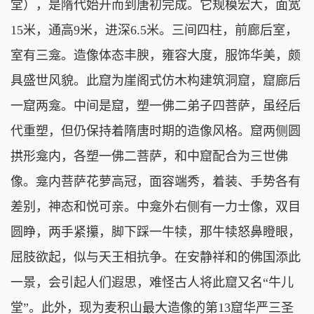
堂），是隋代始开而到唐初完成。它规模宏大，面宽
15米，通高9米，进深6.5米。三间四柱，前廊后室，
室有三龛。造像体态丰腴，雍容大度，服饰华美，颇
具盛世风貌。此窟为崖阁式仿木构建筑洞窟，窟廊后
一窟两龛。中间是窟，塑一佛二弟子四菩萨，虽经后
代重塑，但仍保持着隋唐时期的造像风格。窟两侧圆
拱形龛内，各塑一佛二菩萨，和中窟配合为三世佛
像。龛内菩萨花萝高冠，面容端秀，着装、手势各有
差别，神态和悦可亲。中龛外右侧有一力士像，双目
圆睁，两手紧攥，脚下踩一牛犊，那牛犊怒鼻瞪眼，
屈肢欲起，似与天王相抗争。在安静祥和的佛国添此
一景，会引起人们遐思，难怪古人将此窟又名“牛儿
堂”。此外，现为麦积山最大造像的第13窟华严三圣