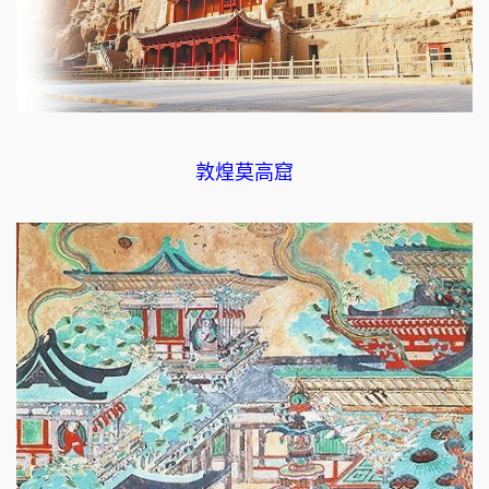
敦煌莫高窟