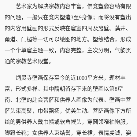
艺术家为解决宗教内容丰富，佛龛塑像容纳有限
的问题，一般只在龛内塑造3至9身像；而将没有塑出
的内容用壁画的形式反映在窟室四周及龛壁、藻井、
甬道、门楣等一切可以绘图的地方。塑绘结合，形成
一个个单窟主题一致，内容完整，主次分明，气韵贯
通的宗教艺术殿堂。
炳灵寺壁画保存至今的近1000平方米，题材丰
富，形式多样。其中隋朝留存下来的壁画以第8窟
南、北壁的赴会菩萨和供养人画像为代表。壁画中菩
萨头束高髻，巾带飘扬，优美生动。菩萨画像下方所
绘的男供养人戴巾帻或软角幞头，穿圆领窄袖袍服，
脚蹬长靴；女供养人束结髻，穿长裙，表情虔诚，姿