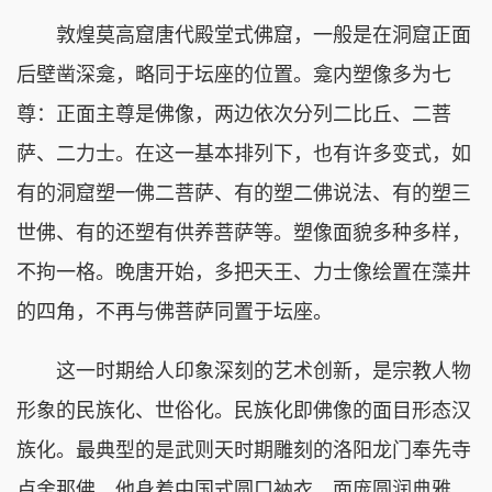
敦煌莫高窟唐代殿堂式佛窟，一般是在洞窟正面
后壁凿深龛，略同于坛座的位置。龛内塑像多为七
尊：正面主尊是佛像，两边依次分列二比丘、二菩
萨、二力士。在这一基本排列下，也有许多变式，如
有的洞窟塑一佛二菩萨、有的塑二佛说法、有的塑三
世佛、有的还塑有供养菩萨等。塑像面貌多种多样，
不拘一格。晚唐开始，多把天王、力士像绘置在藻井
的四角，不再与佛菩萨同置于坛座。
这一时期给人印象深刻的艺术创新，是宗教人物
形象的民族化、世俗化。民族化即佛像的面目形态汉
族化。最典型的是武则天时期雕刻的洛阳龙门奉先寺
卢舍那佛，他身着中国式圆口衲衣，面庞圆润典雅，