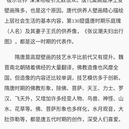
“极乐世界”深深地吸引无数信众。唐代莫高窟净土变
壁画殊多，也是这个原因。唐代供养人壁画精心描绘
上层社会生活的基本内容，第130窟盛唐时期乐庭瑰
（人名）及其妻子王氏的供养像，《张议潮夫妇出行
图》，都是这一时期的代表作。
隋唐莫高窟壁画的技艺水平比前代又有提升。魏
晋南北朝随着佛经的大量翻译，佛教造像也风靡全
国，但造像的内容还比较单调，技艺模仿多于创新。
隋唐时期的佛教形象，除佛、菩萨、天王、力士、罗
汉、飞天外，又增加许多经变人物、鸟兽、神怪、山
水、花草等。佛、菩萨形象也多样化，水月观音，大
肚弥勒等，都是唐五代时期的创作，深受人们喜爱。