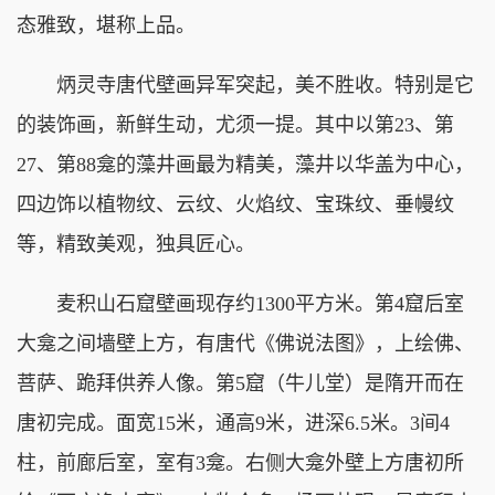
态雅致，堪称上品。
炳灵寺唐代壁画异军突起，美不胜收。特别是它
的装饰画，新鲜生动，尤须一提。其中以第23、第
27、第88龛的藻井画最为精美，藻井以华盖为中心，
四边饰以植物纹、云纹、火焰纹、宝珠纹、垂幔纹
等，精致美观，独具匠心。
麦积山石窟壁画现存约1300平方米。第4窟后室
大龛之间墙壁上方，有唐代《佛说法图》，上绘佛、
菩萨、跪拜供养人像。第5窟（牛儿堂）是隋开而在
唐初完成。面宽15米，通高9米，进深6.5米。3间4
柱，前廊后室，室有3龛。右侧大龛外壁上方唐初所