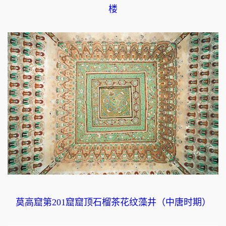
楼
莫高窟第201窟窟顶石榴茶花纹藻井（中唐时期）