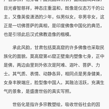
目光睿智慈祥，神态庄重温和，既像是仪态万千的公
主，又像英俊潇洒的少年，似男似女，非男非女，这
正是一切佛菩萨的真相，是印度佛像中国化的典范，
也是引领此后汉式佛教造像的楷模。
承此风韵，甘肃包括莫高窟的许多佛像也采取民
族化的面貌。莫高窟第45窟正壁龛内塑像七身，正中
是佛，两边由里到外依次是阿难、迦叶、菩萨、力
士。其气质、表情、动静各异，相同点是男身健美，
女身丰腴端庄，脸型像中国人。其融洽活跃，充满生
气的景象，是盛唐世俗的真实写照。
世俗化是指许多宗教塑绘，吸收世俗社会的因