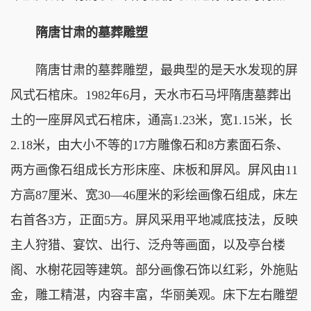
隋唐甘肃的墓葬雕塑
隋唐甘肃的墓葬雕塑，最典型的是天水发现的屏
风式石棺床。1982年6月，天水市石马坪隋唐墓葬出
土的一座屏风式石棺床，通高1.23米，宽1.15米，长
2.18米，由大小不等的17方雕像石和8方素面石条、
两方画像石组成长方形床座、床板和屏风。屏风由11
方高87厘米、宽30—46厘米的彩绘画像石组成，床左
右首各3方，正面5方。屏风采用平地减底技法，反映
主人狩猎、宴饮、出行、泛舟等画面，以及亭台楼
阁、水榭花园等建筑。部分画像石饰以红彩，外施贴
金，雕工精湛，内容丰富，华丽美观。床下左右雕塑