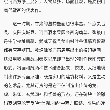
绘《西方净土变》，人物众多，场面壮观，是麦积山
唐代壁画的代表作。
这一时期，甘肃的墓葬壁画也很丰富。平凉灵台
县、庆阳庆城县、河西酒泉果园乡西沟唐墓、张掖山
丹中学校址唐墓、武威天祝县岔山村吐谷浑慕容智墓
都有唐墓壁画。敦煌佛爷庙湾唐墓出土的模印砖画，
还沿用我国自战国秦汉以来即已出现的制作模印砖的
形式，将画和雕两种技术结合起来，较快、大批地模
制出许多砖面浮雕，既是实用的建筑材料，又是生动
的艺术品。尤其可贵的是它不仅制造出传统的龙、
虎、朱雀、玄武四神和怪兽的形态，还在砖块上绘雕
出商胡牵驼等反映“丝绸之路”中西方联络、贸易的砖