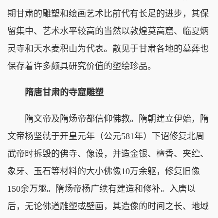
期甘肃的雕塑和绘画艺术比前代有长足的进步，其保
留集中、艺术水平较高的当然以敦煌莫高窟、临夏炳
灵寺和天水麦积山为代表。散见于甘肃各地的墓葬也
保存着许多颇具研究价值的塑绘珍品。
隋唐甘肃的寺窟雕塑
隋文帝及隋炀帝都信仰佛教。隋朝建立伊始，隋
文帝杨坚就于开皇元年（公元581年）下诏修复北周
武帝时拆毁的佛寺、像设，并造金银、檀香、夹纻、
象牙、玉石等材料的大小佛像10万余躯，修复旧像
150余万躯。隋炀帝杨广续有建造和修补。入唐以
后，无论佛道雕塑或壁画，其造像的时间之长、地域