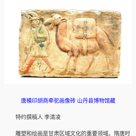
唐模印胡商牵驼画像砖 山丹县博物馆藏
特约撰稿人 李清凌
雕塑和绘画是甘肃区域文化的重要领域。隋唐时