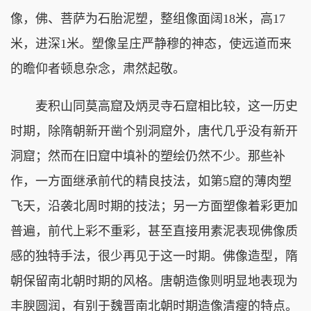
像，佛、菩萨为石胎泥塑，整组像面阔18米，高17
米，进深1米。塑像呈庄严静穆的神态，使远道而来
的瞻仰者顿息杂念，肃然起敬。
麦积山同莫高窟及炳灵寺石窟相比较，这一历史
时期，除隋朝新开凿个别洞窟外，唐代几乎没有新开
洞窟；然而在旧窟中填补的塑绘仍然不少。那些补
作，一方面继承前代的精良技法，如第5窟的薄肉塑
飞天，沿袭北周时期的技法；另一方面塑像着彩更加
普遍，前代上彩不重彩，甚至直接用素泥表现佛像质
感的独特手法，很少再见于这一时期。佛像造型，隋
朝保留南北朝时期的风格。唐朝造像则明显地表现为
丰腴圆润，有别于魏晋南北朝时期造像清瘦的特点。