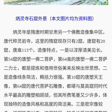
炳灵寺石窟外景（本文图片均为资料图）
炳灵寺是隋唐时期甘肃另一个佛教造像集中区。
唐代称灵岩寺，这里的隋窟现存只有2窟。唐窟有20
窟，唐龛113个。造像特点，一是以淳厚清美见长。
第54窟的唐塑一佛二菩萨，第64龛的唐塑一佛二菩萨
二力士，都是提炼和借用世俗美来反映出世思想。二
是造像线条简洁，概括力很强。第10窟的唐塑天王
像，第64窟的唐代菩萨石雕像，都堪与莫高窟同时代
水平最高的雕塑相颉颃，但其所费笔墨又少许多，体
现独特的造像风格和高度的简洁美。三是密宗像较