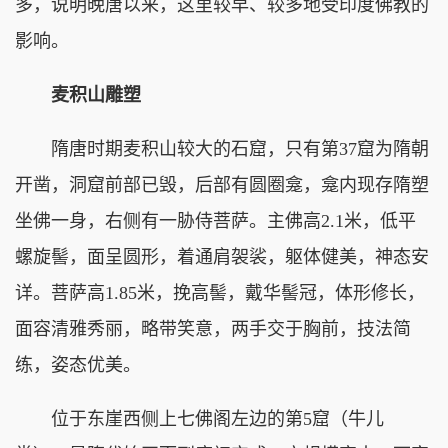
多，说明晚唐以来，这里较早、较多地受印度佛教的
影响。
麦积山雕塑
隋唐时期麦积山较大的石窟，只有第37窟为隋朝
开凿，洞窟前部已毁，后部有圆圈龛，龛内现存隋塑
坐佛一身，右侧有一胁侍菩萨。主佛高2.1米，低平
螺旋髻，面呈圆形，着通肩袈裟，躯体健美，神态安
详。菩萨高1.85米，挽高髻，戴华髻冠，体形修长，
面容清雅秀丽，略带笑意，两手交于胸前，技法简
练，姿态优美。
位于东崖西侧上七佛阁左边的第5窟（牛儿