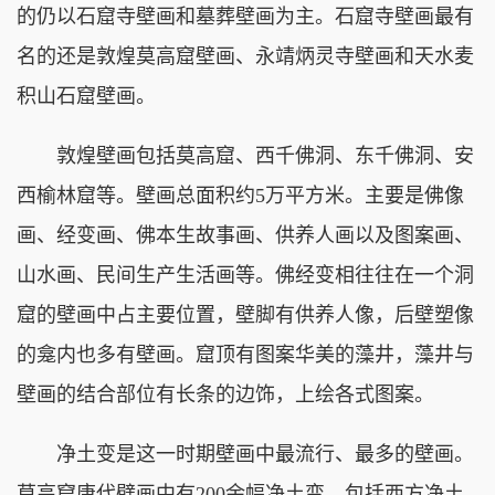
的仍以石窟寺壁画和墓葬壁画为主。石窟寺壁画最有
名的还是敦煌莫高窟壁画、永靖炳灵寺壁画和天水麦
积山石窟壁画。
敦煌壁画包括莫高窟、西千佛洞、东千佛洞、安
西榆林窟等。壁画总面积约5万平方米。主要是佛像
画、经变画、佛本生故事画、供养人画以及图案画、
山水画、民间生产生活画等。佛经变相往往在一个洞
窟的壁画中占主要位置，壁脚有供养人像，后壁塑像
的龛内也多有壁画。窟顶有图案华美的藻井，藻井与
壁画的结合部位有长条的边饰，上绘各式图案。
净土变是这一时期壁画中最流行、最多的壁画。
莫高窟唐代壁画中有200余幅净土变，包括西方净土