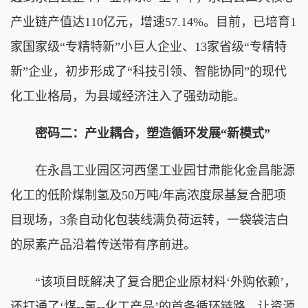
产业链产值达110亿元，增速57.14%。目前，已培育1
家国家级“专精特新”小巨人企业、13家省级“专精特
新”企业，初步形成了“科技引领、智能协同”的现代
化工业格局，为县域经济注入了强劲动能。
密码二：产业耦合，塑造循环发展“新模式”
在永昌工业园区河西堡工业园甘肃能化金昌能源
化工的低阶煤制氢及50万吨/年高浓度尿基复合肥项
目现场，3条自动化包装线满负荷运转，一袋袋洁白
的尿素产品沿着传送带有序前进。
“该项目既解决了复合肥企业原材料‘外购依赖’，
还打通了‘煤--氢--化工产品’的首条循环链路，让资源