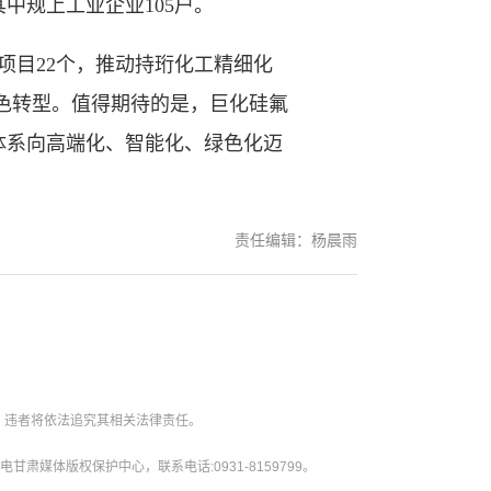
中规上工业企业105户。
目22个，推动持珩化工精细化
绿色转型。值得期待的是，巨化硅氟
体系向高端化、智能化、绿色化迈
责任编辑：杨晨雨
。违者将依法追究其相关法律责任。
媒体版权保护中心，联系电话:0931-8159799。