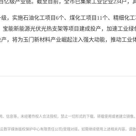
百亿级产业链。截至目前，全市已集聚工业企业234户，其
，实施石油化工项目6个、煤化工项目11个、精细化工项
油、宝能新能源光伏光热支架等项目建成投产，加速工业
投产，将为玉门新材料产业崛起注入强大动能，推动工业
新闻、信息等，未经著作权人合法授权，禁止一切形式的下载、转载使用或者建立镜像
云数字媒体版权保护中心有限责任公司)受理对接。如需继续使用上述相关内容，请致电甘肃