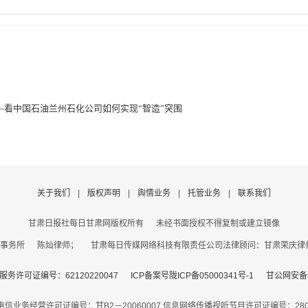
—看中国石油兰州石化公司如何实现“智造”突围
关于我们
|
版权声明
|
舆情业务
|
托管业务
|
联系我们
甘肃日报社每日甘肃网版权所有
未经书面授权不得复制或建立镜像
事务所 陈灿律师； 甘肃每日传媒网络科技有限责任公司法律顾问：甘肃荣庆律师事务
务许可证编号：62120220047
ICP备案号陇ICP备05000341号-1
甘公网安备62
电信业务经营许可证编号：甘B2－20060007
信息网络传播视听节目许可证编号：2806