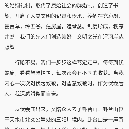
的婚姻礼制，取代了原始社会的群婚制，创造了书
契，开启了人类文明的记录和传承，养牺牲充庖厨，
尝百草，种五谷，建房屋，造琴瑟。制度形成，秩序
井然，我们的先人们创造美好，文明之光在渭河岸边
照耀！
行路不易，我们一步步这样笃定走来，每每到伏
羲庙，看看想想悟悟，每次都会有不同的收获。当我
内心一次次对伏羲致敬，对智慧致敬时，作为伏羲后
人，我深感骄傲而自豪。
从伏羲庙出来，又陪众人去了卦台山。卦台山位
于天水市北30公里处的三阳川境内。卦台山是一座奇