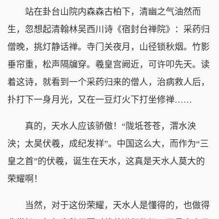
站在卦台山院内森森古柏下，清幽之气油然而
生，忽想起清翰林吴西川诗《宿封台禅院》：采药归
僧晚，挑灯静话禅。寺门关夜月，山径锁秋烟。竹影
垂帘重，松声隔牖穿。羲皇宫阙近，可许叩先天。读
着这诗，就看到一个采药归来的僧人，治病救人后，
扑打下一身月光，又在一豆灯火下打坐修禅……
真的，天水人应该骄傲！“陇坻苍苍，渭水泱
泱；太昊伏羲，成纪发祥”。中国这么大，而作为“三
皇之首”的伏羲，诞生在天水，这真是天水人莫大的
荣耀啊！
当然，对于这份荣耀，天水人是懂得的，也做得