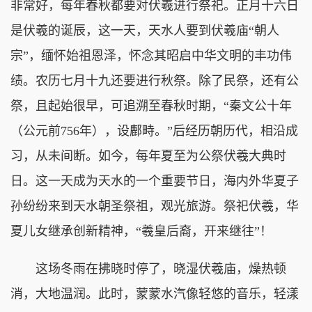
非常好，每年春秋都要对伏羲进行祭祀。正月十六日
是伏羲的诞辰，这一天，天水人要到伏羲庙“朝人
宗”，缅怀始祖恩泽，怀念其昭启中华文明的丰功伟
绩。农历七月十九还要进行秋祭。除了民祭，还有公
祭，且起始很早，可追溯至春秋时期，“秦文公十年
（公元前756年），设鄜畤。”后经历朝历代，相沿成
习，从未间断。如今，每年夏至为公祭伏羲大典时
日。这一天成为天水的一个重要节日，海内外华夏子
孙纷纷来到天水朝圣祭祖，观光旅游。祭祀伏羲，华
夏儿女继承创新精神，“羲皇后裔，开来继往”！
这场冬雨在拂晓时停了，晓湿伏羲庙，燥热顿
消，大地温润。此时，蒙蒙水汽像轻悠的音乐，轻漾