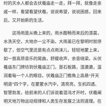
时的天水人都会去伏羲庙走一走，拜一拜，就像走亲
戚一样，看望看望伏羲，说说希望，说说困惑，回来
后，又开始新的生活。
这场雨是从晚上来的，雨水酣畅而来后的清晨，
水洗天空，大地亦一尘不染。大雨虽已在黎明时就停
歇了，但空气里还是有点点雨沫儿，轻轻地蒙上来，
如一首高昂音乐的尾曲，舒缓收声，余音绕梁。从伏
羲庙东门牌坊到伏羲庙正门，是石板路，湿漉漉，温
润着每一个人的眼目。伏羲庙正门檐角上高悬“开天
明道”四个字，在蒙蒙水汽中，清亮亮，生机四透、
智慧勃发，给前来的人们诉说着混沌才开时，伏羲阐
明天地万物运动规律和人类生存发展之法则道理。在