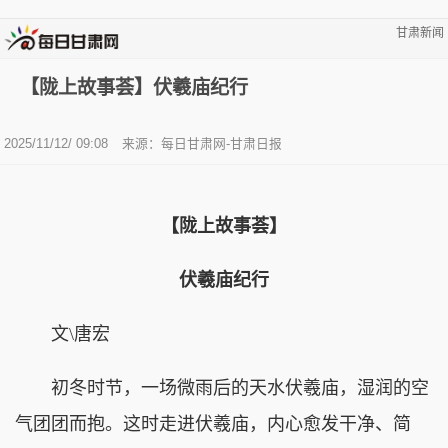
甘肃新闻
【陇上故事荟】伏羲庙纪行
2025/11/12/ 09:08
来源：每日甘肃网-甘肃日报
【陇上故事荟】
伏羲庙纪行
文\唐宏
初冬时节，一场微雨后的天水伏羲庙，湿润的空
气团团而抱。这时走进伏羲庙，内心愈发干净、简