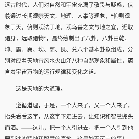
远古时代，人们对自然和宇宙充满了敬畏与疑惑，伏
羲通过长期观察天文、地理、人事等现象，“仰则观
象于天，俯则观法于地，观鸟兽之文与地之宜，近取
诸身，远取诸物”，最终绘制出了八卦。八卦由乾、
坤、震、巽、坎、离、艮、兑八个基本卦象组成，分
别对应着天地雷风水火山泽八种自然现象和属性，蕴
含着宇宙万物的运行规律和变化之道。
这是天地的大道理。
遵循道理，于是，一个人来了，又一个人来了，
抬头看看这字，从这字下走进去，让知识和智慧兜头
而洒。——这儿，把一个人引进去，把一个人引到他
要到达的精神和智慧的高地，这是妙不可言的事！