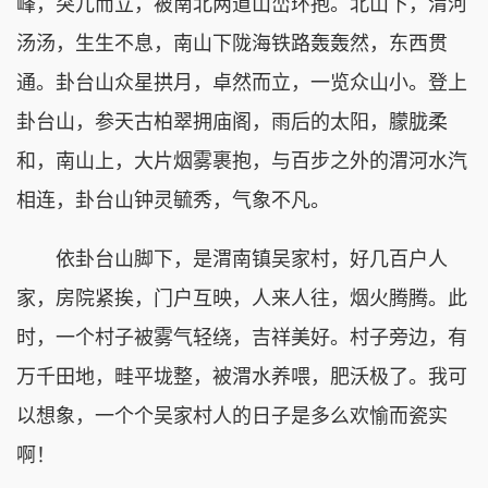
峰，突兀而立，被南北两道山峦环抱。北山下，渭河
汤汤，生生不息，南山下陇海铁路轰轰然，东西贯
通。卦台山众星拱月，卓然而立，一览众山小。登上
卦台山，参天古柏翠拥庙阁，雨后的太阳，朦胧柔
和，南山上，大片烟雾裹抱，与百步之外的渭河水汽
相连，卦台山钟灵毓秀，气象不凡。
依卦台山脚下，是渭南镇吴家村，好几百户人
家，房院紧挨，门户互映，人来人往，烟火腾腾。此
时，一个村子被雾气轻绕，吉祥美好。村子旁边，有
万千田地，畦平垅整，被渭水养喂，肥沃极了。我可
以想象，一个个吴家村人的日子是多么欢愉而瓷实
啊！