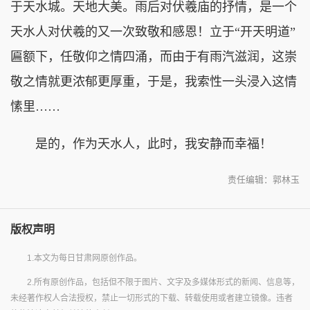
于天水城。天地大美。雨后对伏羲庙的抒情，是一个
天水人对伏羲的又一次致敬和感恩！立于“开天明道”
匾额下，任敬仰之情四涌，而由于有雨汽滋润，这崇
敬之情就更浓郁更厚重，于是，我索性一头浸入这情
愫里……
是的，作为天水人，此时，我安静而幸福！
责任编辑：郭林玉
版权声明
1.本文为每日甘肃网原创作品。
2.所有原创作品，包括但不限于图片、文字及多媒体形式的新闻、信息等，
未经著作权人合法授权，禁止一切形式的下载、转载使用或者建立镜像。违者