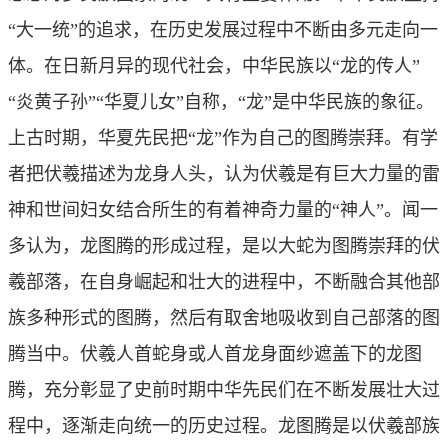
“大一统”的追求，在历史发展过程中不断由多元走向一
体。在日新月异的现代社会，中华民族以“龙的传人”
“炎黄子孙”“华夏儿女”自称，“龙”是中华民族的象征。
上古时期，华夏先民把“龙”作为自己的图腾崇拜。有学
者把伏羲描述为龙身人头，认为伏羲是有巨大力量的雷
神和世间妇女结合所生的有着神奇力量的“神人”。闻一
多认为，龙图腾的形成过程，是以大蛇为图腾崇拜的伏
羲部落，在自身崛起和壮大的进程中，不断融合其他部
族多种形式的图腾，然后有取舍地吸收到自己部落的图
腾当中。伏羲人首蛇身或人首龙身面纱遮盖下的龙图
腾，充分彰显了史前时期中华先民们在不断发展壮大过
程中，逐渐走向统一的历史过程。龙图腾是以伏羲部族