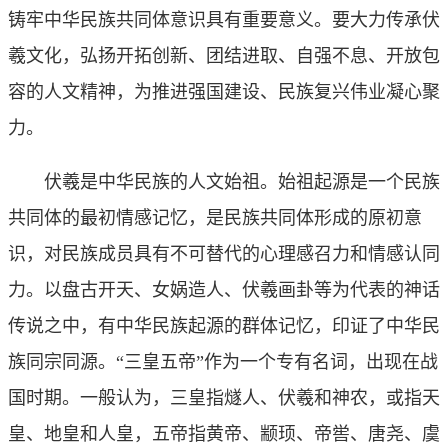
铸牢中华民族共同体意识具有重要意义。要大力传承伏
羲文化，弘扬开拓创新、团结进取、自强不息、开放包
容的人文精神，为推进强国建设、民族复兴伟业凝心聚
力。
伏羲是中华民族的人文始祖。始祖起源是一个民族
共同体的最初情感记忆，是民族共同体形成的原初意
识，对民族成员具有不可替代的心理感召力和情感认同
力。以盘古开天、女娲造人、伏羲画卦等为代表的神话
传说之中，有中华民族起源的群体记忆，印证了中华民
族同宗同源。“三皇五帝”作为一个专有名词，出现在战
国时期。一般认为，三皇指燧人、伏羲和神农，或指天
皇、地皇和人皇，五帝指黄帝、颛顼、帝喾、唐尧、虞