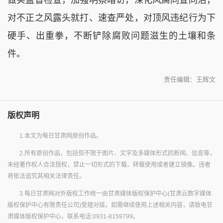
对不正之风露头就打、速查严处，对顶风违纪行为下
硬手、出重拳，不断铲除腐败问题滋生的土壤和条
件。
责任编辑：王辉文
版权声明
1.本文为每日甘肃网原创作品。
2.所有原创作品，包括但不限于图片、文字及多媒体形式的新闻、信息等，
未经著作权人合法授权，禁止一切形式的下载、转载使用或者建立镜像。违者
将依法追究其相关法律责任。
3.每日甘肃网对外版权工作统一由甘肃媒体版权保护中心(甘肃云数字媒体
版权保护中心有限责任公司)受理对接。如需继续使用上述相关内容，请致电甘
肃媒体版权保护中心，联系电话:0931-8159799。