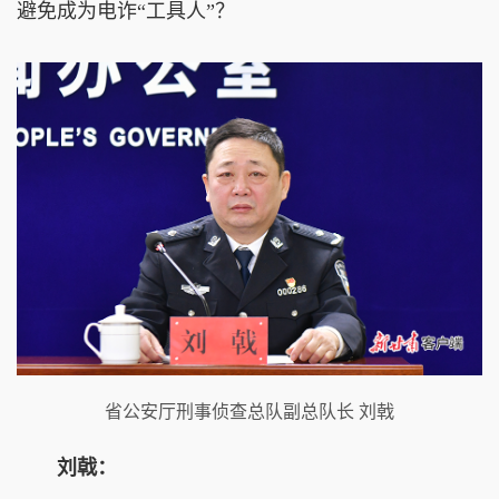
避免成为电诈“工具人”？
省公安厅刑事侦查总队副总队长 刘戟
刘戟：