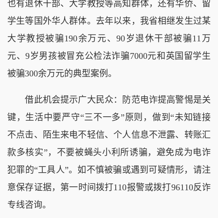
也有退休干部、大学教授等高知群体，还有华侨、留
学生等国外华人群体。去年以来，我省相继发生过某
大学教授被骗190余万元、90岁退休干部被骗11万
元、9岁男孩被冒充公检法诈骗7000元和英国留学生
被骗300余万元的典型案例。
借此机会提示广大民众：防范电诈提高警惕是关
键，生活中要严守“三不一多”原则，做到“未知链接
不点击、陌生来电不轻信、个人信息不泄露、转账汇
款多核实”，不要被蝇头小利所诱骗，避免成为电诈
犯罪的“工具人”。如不慎被骗或遇到可疑情形，请注
意保存证据，第一时间拨打110报警或拨打96110反诈
专线咨询。