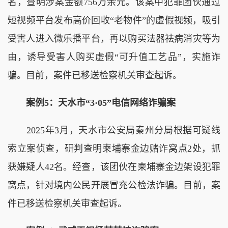
名，查明涉案金额756万余元。该案中犯罪团伙通过
短视频平台发布高价回收“老物件”的虚假视频，吸引
受害人进入微乐播平台，再以购买法器祛病消灾等为
由，诱导受害人购买虚假“可升值工艺品”，实施诈
骗。目前，案件已移送检察机关审查起诉。
案例5：天水市“3·05”电信网络诈骗案
2025年3月，天水市公安局秦州分局根据可疑线
索立案侦查，研判查明柬埔寨金边赌诈窝点2处，抓
获嫌疑人42名。经查，该团伙在柬埔寨金边架设犯罪
窝点，针对境内公民开展冒充公检法诈骗。目前，案
件已移送检察机关审查起诉。