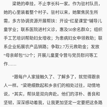
梁艳的牵挂，不止李长科一家。作为驻村队员，
她的心里装着整个村子。驻村以来，她聚焦民生所
需，多方协调资源开展帮扶：开设“红星课堂”辅导儿
童学业；联系医院进村义诊，惠及50余名群众；组织
手工艺培训帮助妇女增收；为患病妇女申领救助；联
系企业拓展农产品销路；争取2.7万元救助金；发放
“母亲邮包”52个；开展儿童夏令营与党员慰问等工
作……
“跟每户人家接触久了、了解多了，就觉得跟亲
人一样。”梁艳细数起和乡亲们的相处过往，动情地
说，“其实，帮扶是双向奔赴。他们的淳朴、善良和
坚韧，深深感动着我，让我更加坚定一定要把这条路