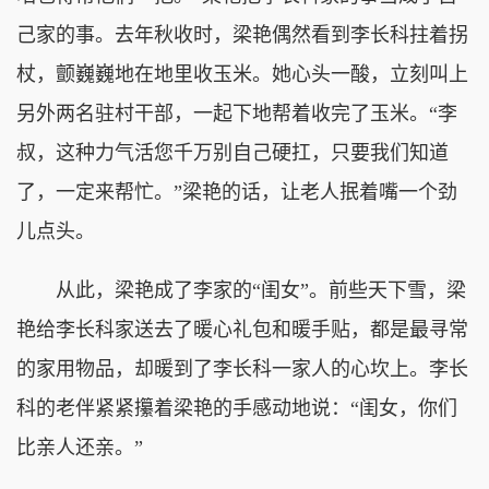
己家的事。去年秋收时，梁艳偶然看到李长科拄着拐
杖，颤巍巍地在地里收玉米。她心头一酸，立刻叫上
另外两名驻村干部，一起下地帮着收完了玉米。“李
叔，这种力气活您千万别自己硬扛，只要我们知道
了，一定来帮忙。”梁艳的话，让老人抿着嘴一个劲
儿点头。
从此，梁艳成了李家的“闺女”。前些天下雪，梁
艳给李长科家送去了暖心礼包和暖手贴，都是最寻常
的家用物品，却暖到了李长科一家人的心坎上。李长
科的老伴紧紧攥着梁艳的手感动地说：“闺女，你们
比亲人还亲。”