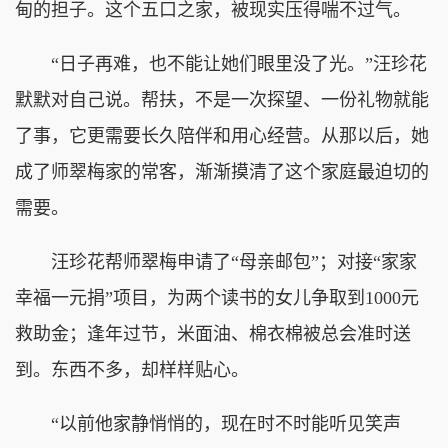
甸的担子。这个五口之家，被现实压得喘不过气。
“日子再难，也不能让她们眼里没了光。”汪珍花
默默对自己说。帮扶，不是一次探望、一份礼物就能
了事，它更需要长久陪伴和用心经营。从那以后，她
成了师翠梅家的常客，渐渐摸清了这个家庭最迫切的
需要。
汪珍花帮师翠梅申请了“母亲邮包”；对接“家家
幸福一元捐”项目，为两个读书的女儿争取到1000元
救助金；逢年过节，米面油、棉衣棉被总会准时送
到。东西不多，却样样贴心。
“以前他家静悄悄的，现在时不时能听见笑声