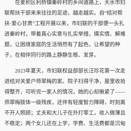
在麦积区利桥镇秦岭村的乡间道路上，天水市妇
联帮扶干部来来往往的足迹，越走越实。自“结对帮
扶·爱心甘肃”工程开展以来，市妇联的干部便一头扎
进秦岭村，带着真心实意与扎实举措，摸实情、解难
题，让困境家庭的生活悄然有了起色，让希望的种
子，在相伴同行的路上静静生根、发芽。
2023年夏天，市妇联权益部部长汪珍花第一次走
进结对关爱户师翠梅的家。院子扫得干净，屋里收拾
得整齐，可听完一家人的情况，她的心却揪紧了——
师翠梅肢体一级残疾，还伴有轻度智力障碍，时刻离
不开人照顾；丈夫和大儿子在外打零工，收入微薄且
不稳定；两个女儿还在上学，学费、生活费都是沉甸