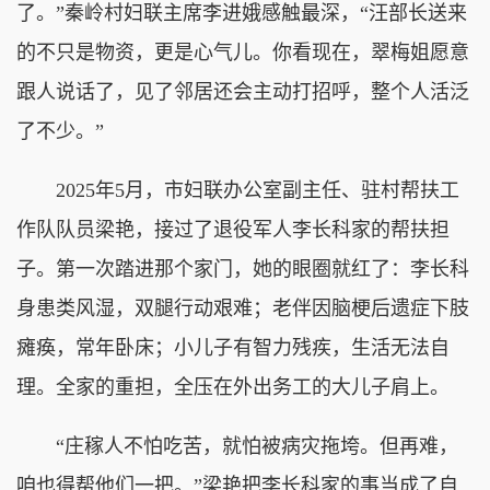
了。”秦岭村妇联主席李进娥感触最深，“汪部长送来
的不只是物资，更是心气儿。你看现在，翠梅姐愿意
跟人说话了，见了邻居还会主动打招呼，整个人活泛
了不少。”
2025年5月，市妇联办公室副主任、驻村帮扶工
作队队员梁艳，接过了退役军人李长科家的帮扶担
子。第一次踏进那个家门，她的眼圈就红了：李长科
身患类风湿，双腿行动艰难；老伴因脑梗后遗症下肢
瘫痪，常年卧床；小儿子有智力残疾，生活无法自
理。全家的重担，全压在外出务工的大儿子肩上。
“庄稼人不怕吃苦，就怕被病灾拖垮。但再难，
咱也得帮他们一把。”梁艳把李长科家的事当成了自