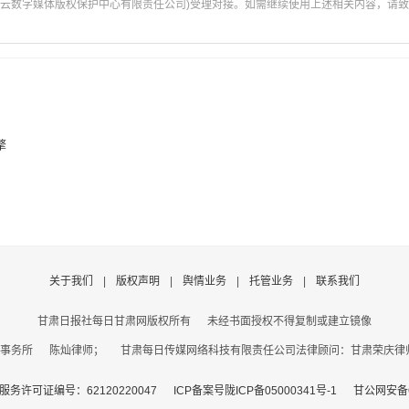
云数字媒体版权保护中心有限责任公司)受理对接。如需继续使用上述相关内容，请致电甘肃
擎
关于我们
|
版权声明
|
舆情业务
|
托管业务
|
联系我们
甘肃日报社每日甘肃网版权所有
未经书面授权不得复制或建立镜像
事务所 陈灿律师； 甘肃每日传媒网络科技有限责任公司法律顾问：甘肃荣庆律师事务
务许可证编号：62120220047
ICP备案号陇ICP备05000341号-1
甘公网安备62