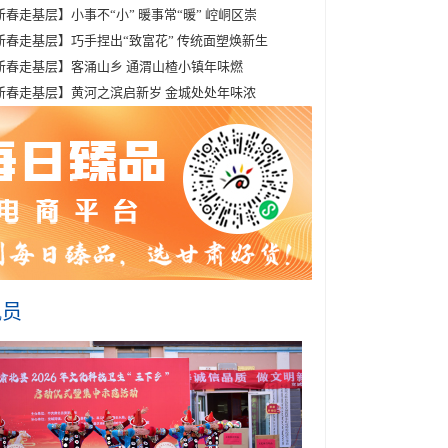
新春走基层】小事不“小” 暖事常“暖” 崆峒区崇
新春走基层】巧手捏出“致富花” 传统面塑焕新生
新春走基层】客涌山乡 通渭山楂小镇年味燃
新春走基层】黄河之滨启新岁 金城处处年味浓
讯员