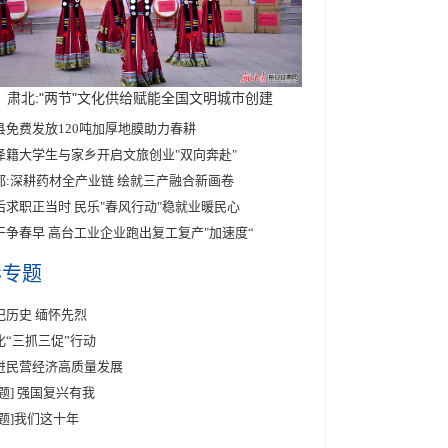
肃北:"两节"文化供给赋能全国文明城市创建
县免费发放120吨加厚地膜助力春耕
泽籍大学生与家乡开启文旅创业"双向奔赴"
都:深耕药材全产业链 绘就三产融合新画卷
后求职正当时 民乐"春风行动"稳就业暖民心
干争春早 高台工业企业跑出复工复产"加速度“
彩专题
记历史 缅怀先烈
化“三抓三促”行动
进民营经济高质量发展
专题] 强国复兴有我
专题]我们这十年