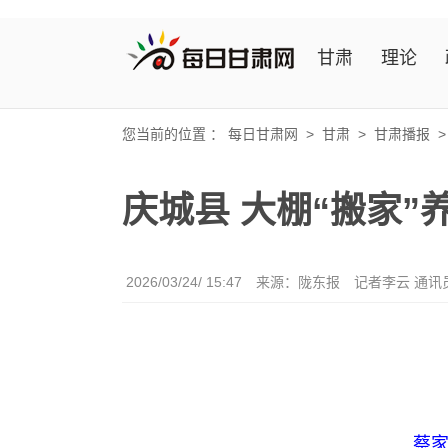
甘肃
理论
您当前的位置 ：
每日甘肃网
>
甘肃
>
甘肃播报
庆城县 大棚“搬家”
2026/03/24/ 15:47
来源：陇东报
记者李云 通讯
蔡家