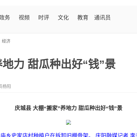
政务
视频
时评
文化
教育
通讯员
>
经济
养地力 甜瓜种出好“钱”景
员杨阳
庆城县 大棚“搬家”养地力 甜瓜种出好“钱”景
庙乡史家店村种植户在拆卸旧棚骨架。 庆阳融媒记者 李