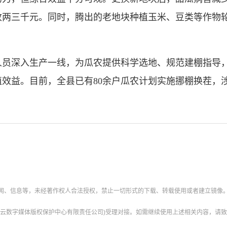
收两三千元。同时，腾出的老地块种植玉米、豆类等作物
深入生产一线，为瓜农提供科学选地、规范建棚指导，
效益。目前，全县已有80余户瓜农计划实施挪棚换茬，涉
新闻、信息等，未经著作权人合法授权，禁止一切形式的下载、转载使用或者建立镜像
云数字媒体版权保护中心有限责任公司)受理对接。如需继续使用上述相关内容，请致电甘肃