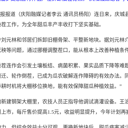
报报道（庆阳融媒记者李云 通讯员杨阳）连日来，庆城
换茬工作，为全年甜瓜丰产丰收打下坚实基础。
元林和邻居们拆卸旧棚骨架、平整新地块。据刘元林介
死秧等问题，通过挪棚调整茬口，能从根本上改善种植条
连作会引发土壤板结、病菌积累、果实品质下降等难题
搬迁、轮作倒茬，已成为瓜农破解连作障碍的有效办法。同
春耕时机将大棚移位换地，能有效保障甜瓜种植效益。”
建钢架大棚里，农技人员正指导他调试滴灌设备。王治
上市，每斤售价提高1.5元，收益明显提升，今年计划再
，但综合效益十分可观。更换新地块后，甜瓜病害减少