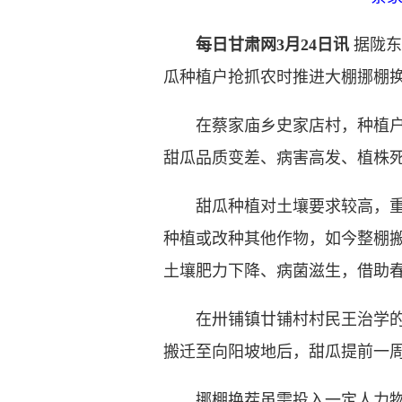
每日甘肃网3月24日讯
据陇东
瓜种植户抢抓农时推进大棚挪棚
在蔡家庙乡史家店村，种植户刘
甜瓜品质变差、病害高发、植株
甜瓜种植对土壤要求较高，重茬
种植或改种其他作物，如今整棚
土壤肥力下降、病菌滋生，借助
在卅铺镇廿铺村村民王治学的新
搬迁至向阳坡地后，甜瓜提前一周
挪棚换茬虽需投入一定人力物力