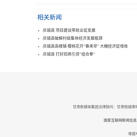
相关新闻
庆城县 项目建设带就业促发展
庆城县破解村级集体经济发展瓶颈
庆城县高楼镇 樱桃花开“春来早” 大棚经济促增收
庆城县 打好招商引资“组合拳”
甘肃新媒体集团法律顾问：甘肃锐城律师
国家互联网新闻信息服
增值