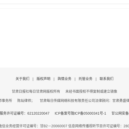
关于我们
|
版权声明
|
舆情业务
|
托管业务
|
联系我们
甘肃日报社每日甘肃网版权所有
未经书面授权不得复制或建立镜像
事务所 陈灿律师； 甘肃每日传媒网络科技有限责任公司法律顾问：甘肃勇盛律师事
务许可证编号：62120220047
ICP备案号陇ICP备05000341号-1
甘公网安备62
电信业务经营许可证编号：甘B2－20060007
信息网络传播视听节目许可证编号：2806